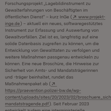
Forschungsprojekt „Lagebildinstrument zu
Gewalterfahrungen von Beschäftigten im
Extern:
öffentlichen Dienst“ – kurz InGe (
www.projekt-
(Öffnet in neuem Fenster)
inge.de
) – aktuell ein neues, softwaregestütztes
Instrument zur Erfassung und Auswertung von
Gewaltvorfällen. Ziel ist es, langfristig auf eine
solide Datenbasis zugreifen zu können, um die
Entwicklung von Gewalttaten zu verfolgen und
weitere Maßnahmen passgenau entwickeln zu
können. Eine neue Broschüre, die Hinweise zur
Sicherheit von Amts- und Mandatsträgerinnen
und -träger beinhaltet, rundet das
Extern:
Maßnahmenpaket ab (
https://praevention.polizei-bw.de/wp-
content/uploads/sites/20/2023/02/broschuere_sich
(Öffnet in neuem Fenster)
mandatstragende.pdf
). Seit Februar 2023
entwickelt zudem eine interministerielle