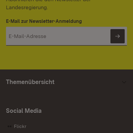
Landesregierung.
E-Mail zur Newsletter-Anmeldung
News
Themenübersicht
Social Media
Flickr