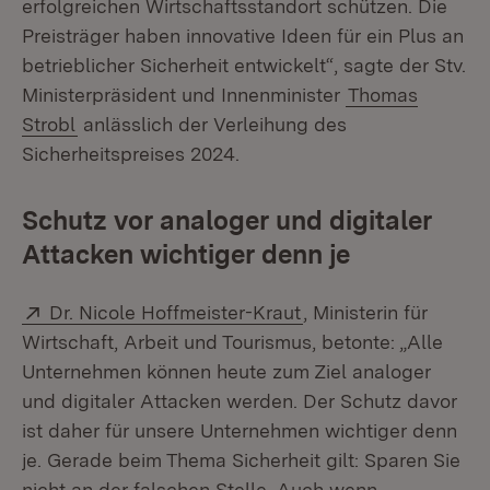
erfolgreichen Wirtschaftsstandort schützen. Die
Preisträger haben innovative Ideen für ein Plus an
betrieblicher Sicherheit entwickelt“, sagte der Stv.
Ministerpräsident und Innenminister
Thomas
Strobl
anlässlich der Verleihung des
Sicherheitspreises 2024.
Schutz vor analoger und digitaler
Attacken wichtiger denn je
Extern:
(Öffnet in neuem Fen
Dr. Nicole Hoffmeister-Kraut
, Ministerin für
Wirtschaft, Arbeit und Tourismus, betonte: „Alle
Unternehmen können heute zum Ziel analoger
und digitaler Attacken werden. Der Schutz davor
ist daher für unsere Unternehmen wichtiger denn
je. Gerade beim Thema Sicherheit gilt: Sparen Sie
nicht an der falschen Stelle. Auch wenn