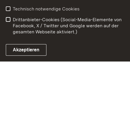
Kontakt
Datenschutz
Technisch notwendige Cookies
Barrierefreiheit
Benutzungshinweise
Drittanbieter-Cookies (Social-Media-Elemente von
Impressum
Cookies
Facebook, X / Twitter und Google werden auf der
gesamten Webseite aktiviert.)
Akzeptieren
Link zum Landesportal