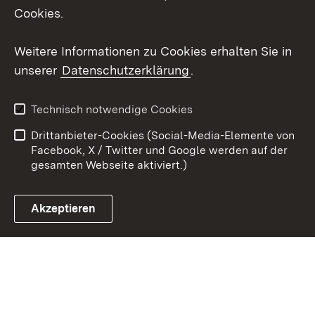
X / Twitter
Cookies.
Youtube
Weitere Informationen zu Cookies erhalten Sie in
unserer
Datenschutzerklärung
.
Zum 
Kontakt
Datenschutz
Technisch notwendige Cookies
Barrierefreiheit
Benutzungshinweise
Drittanbieter-Cookies (Social-Media-Elemente von
Impressum
Cookies
Facebook, X / Twitter und Google werden auf der
gesamten Webseite aktiviert.)
Akzeptieren
Link zum Landesportal