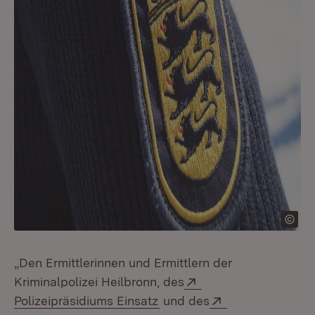
„Den Ermittlerinnen und Ermittlern der
Extern:
Kriminalpolizei Heilbronn, des
(Öffnet in neuem Fenster)
Extern:
Polizeipräsidiums Einsatz
und des