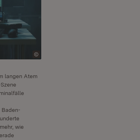
n neuem Fenster)
em langen Atem
e-Szene
minalfälle
s Baden-
hunderte
mehr, wie
gerade