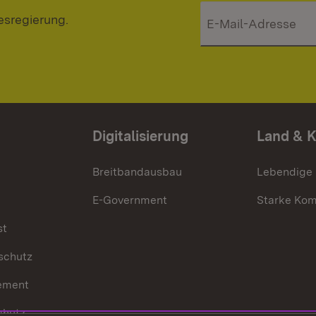
esregierung.
Digitalisierung
Land & 
Breitbandausbau
Lebendige
E-Government
Starke Ko
st
schutz
ement
chutz