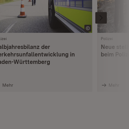
izei
Polizei
albjahresbilanz der
Neue stell
erkehrsunfallentwicklung in
beim Poli
aden-Württemberg
Mehr
Mehr