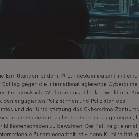
Extern:
(Öffnet i
he Ermittlungen ist dem
Landeskriminalamt
mit ein
 Schlag gegen die international agierende Cybercrim
igt eindrücklich: Wir lassen nicht locker, wir klären Kri
k den engagierten Polizistinnen und Polizisten des
amtes und der Unterstützung des Cybercrime-Zentrum
ie unseren internationalen Partnern ist es gelungen, 
 Millionenschäden zu bewahren. Der Fall zeigt einmal 
nternationale Zusammenarbeit ist – denn Kriminalität, 