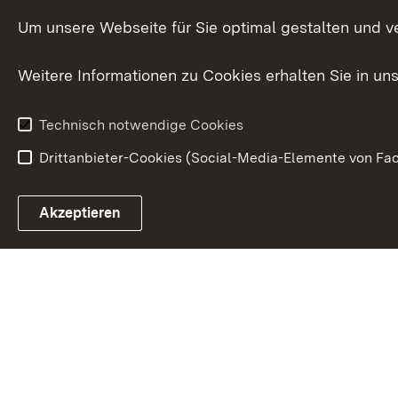
Publikationen
Um unsere Webseite für Sie optimal gestalten und v
Datenschutz
Karriere
Glücksspielr
Weitere Informationen zu Cookies erhalten Sie in un
Waffenrecht
Technisch notwendige Cookies
Drittanbieter-Cookies (Social-Media-Elemente von Fac
Link zum Landesportal
Akzeptieren