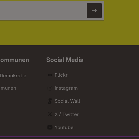
Newsletter 
Kommunen
Social Media
Flickr
 Demokratie
mmunen
Instagram
Social Wall
X / Twitter
Youtube