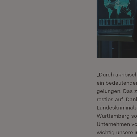
„Durch akribisc
ein bedeutender
gelungen. Das ze
restlos auf. Dan
Landeskriminal
Württemberg sow
Unternehmen vor
wichtig unsere i