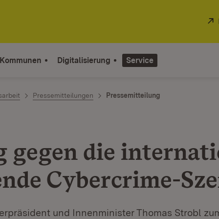
 Kommunen
Digitalisierung
Service
sarbeit
Pressemitteilungen
Pressemitteilung
g gegen die internat
ende Cybercrime-Sz
sterpräsident und Innenminister Thomas Strobl zu