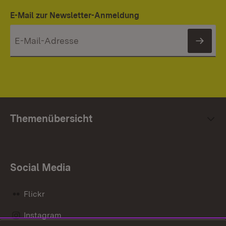
E-Mail zur Newsletter-Anmeldung
News
Themenübersicht
Social Media
Flickr
Instagram