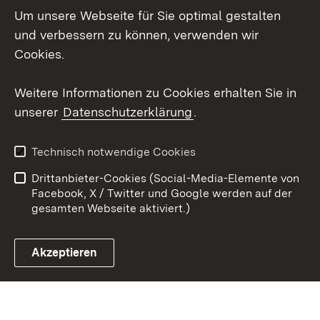
Um unsere Webseite für Sie optimal gestalten
Social Wall
und verbessern zu können, verwenden wir
X / Twitter
Cookies.
Youtube
Weitere Informationen zu Cookies erhalten Sie in
unserer
Datenschutzerklärung
.
Zum 
Kontakt
Datenschutz
Technisch notwendige Cookies
Barrierefreiheit
Benutzungshinweise
Drittanbieter-Cookies (Social-Media-Elemente von
Impressum
Cookies
Facebook, X / Twitter und Google werden auf der
gesamten Webseite aktiviert.)
Akzeptieren
Link zum Landesportal