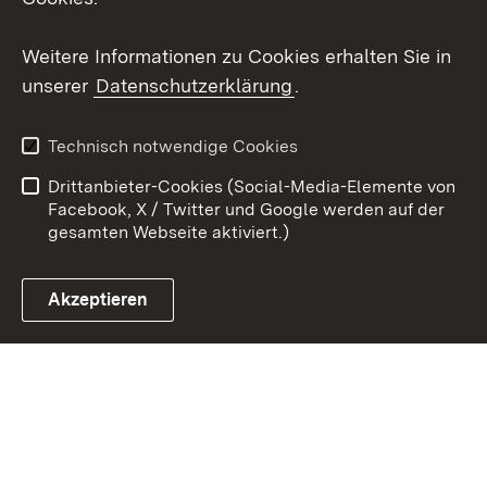
Youtube
Weitere Informationen zu Cookies erhalten Sie in
unserer
Datenschutzerklärung
.
Zum 
Kontakt
Datenschutz
Technisch notwendige Cookies
Barrierefreiheit
Benutzungshinweise
Drittanbieter-Cookies (Social-Media-Elemente von
Impressum
Cookies
Facebook, X / Twitter und Google werden auf der
gesamten Webseite aktiviert.)
Akzeptieren
Link zum Landesportal