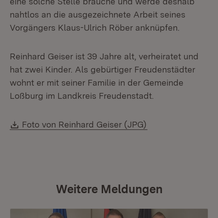
eine solche Stelle brauche und werde deshalb
nahtlos an die ausgezeichnete Arbeit seines
Vorgängers Klaus-Ulrich Röber anknüpfen.
Reinhard Geiser ist 39 Jahre alt, verheiratet und
hat zwei Kinder. Als gebürtiger Freudenstädter
wohnt er mit seiner Familie in der Gemeinde
Loßburg im Landkreis Freudenstadt.
Download:
(Öffnet in neuem 
Foto von Reinhard Geiser (JPG)
Weitere Meldungen