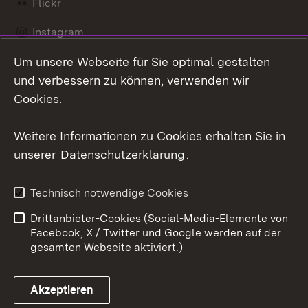
Flickr
Instagram
Um unsere Webseite für Sie optimal gestalten
Social Wall
und verbessern zu können, verwenden wir
X / Twitter
Cookies.
Youtube
Weitere Informationen zu Cookies erhalten Sie in
unserer
Datenschutzerklärung
.
Zum 
Kontakt
Datenschutz
Technisch notwendige Cookies
Barrierefreiheit
Benutzungshinweise
Drittanbieter-Cookies (Social-Media-Elemente von
Impressum
Cookies
Facebook, X / Twitter und Google werden auf der
gesamten Webseite aktiviert.)
Akzeptieren
Link zum Landesportal