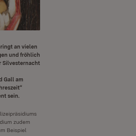
ringt an vielen
en und fröhlich
r Silvesternacht
d Gall am
ahreszeit“
nt sein.
lizeipräsidiums
sidium zudem
um Beispiel