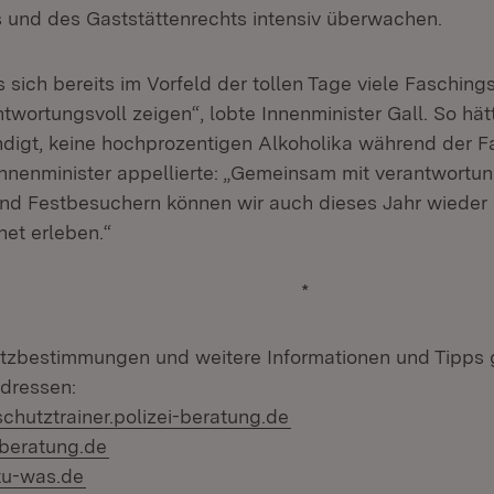
und des Gaststättenrechts intensiv überwachen.
s sich bereits im Vorfeld der tollen Tage viele Fasching
twortungsvoll zeigen“, lobte Innenminister Gall. So hät
ündigt, keine hochprozentigen Alkoholika während der F
Innenminister appellierte: „Gemeinsam mit verantwortu
nd Festbesuchern können wir auch dieses Jahr wieder e
net erleben.“
*
zbestimmungen und weitere Informationen und Tipps g
adressen:
hutztrainer.polizei-beratung.de
beratung.de
tu-was.de