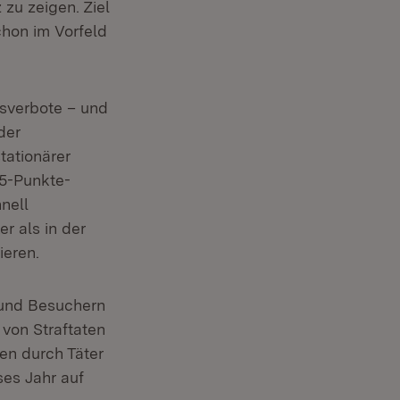
zu zeigen. Ziel
chon im Vorfeld
tsverbote – und
der
tationärer
 5-Punkte-
nell
er als in der
ieren.
n und Besuchern
 von Straftaten
en durch Täter
ses Jahr auf