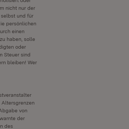
holisiert oder
m nicht nur der
selbst und für
ie persönlichen
urch einen
zu haben, solle
igten oder
m Steuer sind
ern bleiben! Wer
tveranstalter
r Altersgrenzen
e Abgabe von
 warnte der
en des