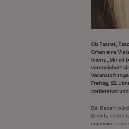
Ob Fasnet, Fasc
Orten eine Vie
feiern. „Mir is
verunsichert si
Veranstaltunge
Freitag, 22. Jan
vorbereitet und
Bei Bedarf würde
Einsatz bereits
angewiesen word