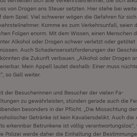
s verhielten sich alle Verkehrsteilnehmer, die sich alko
uss von Drogen ans Steuer setzten. Hier stehe bei weite
f dem Spiel. Viel schwerer wögen die Gefahren für sich 
rkehrsteilnehmer. Komme es zum Verkehrsunfall, seien d
ichen Folgen enorm. Mit dem Wissen, einen Menschen d
unter Alkohol oder Drogen schwer verletzt oder getötet 
müssen. Auch Schadensersatzforderungen der Geschäd
könnten die Zukunft verbauen. „Alkohol oder Drogen a
lerierbar. Mein Appell lautet deshalb: Einer muss nücht
t“, so Gall weiter.
it der Besucherinnen und Besucher der vielen Fa-
ltungen zu gewährleisten, stünden gerade auch die Fes
benden besonders in der Pflicht. „Die Missachtung de
koholischer Getränke ist kein Kavaliersdelikt. Auch di
ts erkennbar Betrunkene ist völlig verantwortungslos“,
Die Polizei werde daher die Einhaltung der Bestimmung