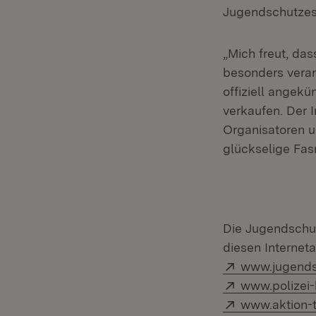
Jugendschutzes 
„Mich freut, das
besonders veran
offiziell angek
verkaufen. Der 
Organisatoren u
glückselige Fas
Die Jugendschut
diesen Internet
Extern:
www.jugendsc
Extern:
www.polizei-
Extern:
www.aktion-