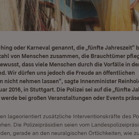
hing oder Karneval genannt, die „fünfte Jahreszeit“ b
lzahl von Menschen zusammen, die Brauchtümer pfleg
t bewusst, dass viele Menschen durch die Vorfälle in de
nd. Wir dürfen uns jedoch die Freude an öffentlichen
n nicht nehmen lassen“, sagte Innenminister Reinhol
uar 2016, in Stuttgart. Die Polizei sei auf die „fünfte J
 werde bei großen Veranstaltungen oder Events präse
n lageorientiert zusätzliche Interventionskräfte des Po
tehen. Die Polizeipräsidien seien vom Landespolizeiprä
en, gerade an den neuralgischen Örtlichkeiten, wie z