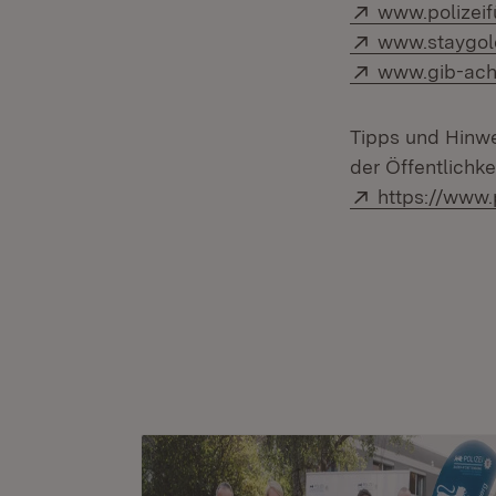
Extern:
www.polizeif
Extern:
www.staygol
Extern:
www.gib-acht
Tipps und Hinwe
der Öffentlichkei
Extern:
https://www.