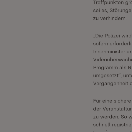
Treffpunkten gr
sei es, Störung
zu verhindern.
„Die Polizei wi
sofern erforder
Innenminister an
Videoüberwachun
Programm als Re
umgesetzt“, unte
Vergangenheit d
Für eine sicher
der Veranstaltu
zu werden. So 
schnell registri