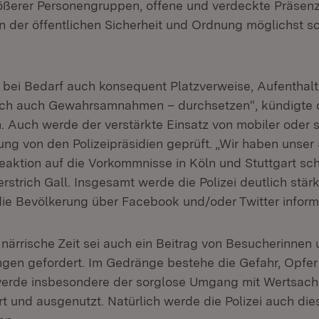
ößerer Personengruppen, offene und verdeckte Präsenz 
en der öffentlichen Sicherheit und Ordnung möglichst s
rd bei Bedarf auch konsequent Platzverweise, Aufenthal
lich auch Gewahrsamnahmen – durchsetzen“, kündigte 
. Auch werde der verstärkte Einsatz von mobiler oder s
g von den Polizeipräsidien geprüft. „Wir haben unser
aktion auf die Vorkommnisse in Köln und Stuttgart sch
rstrich Gall. Insgesamt werde die Polizei deutlich stärk
ie Bevölkerung über Facebook und/oder Twitter inform
e närrische Zeit sei auch ein Beitrag von Besucherinne
ngen gefordert. Im Gedränge bestehe die Gefahr, Opfer
werde insbesondere der sorglose Umgang mit Wertsach
ert und ausgenutzt. Natürlich werde die Polizei auch die