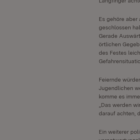
Langfinger acht
Es gehöre aber 
geschlossen hal
Gerade Auswärti
örtlichen Gegeb
des Festes leich
Gefahrensituati
Feiernde würden
Jugendlichen we
komme es immer 
„Das werden wir 
darauf achten, d
Ein weiterer pol