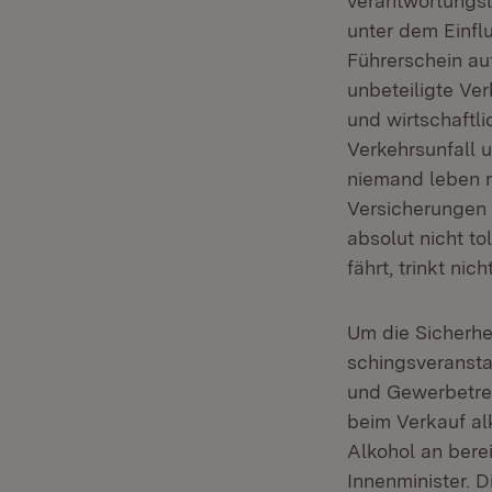
verantwortungslo
unter dem Einfl
Führerschein au
unbeteiligte Ve
und wirtschaftl
Verkehrsunfall 
niemand leben 
Versicherungen 
absolut nicht to
fährt, trinkt nich
Um die Sicherhe
schingsveransta
und Gewerbetrei
beim Verkauf al
Alkohol an berei
Innenminister. 