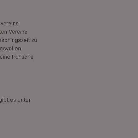
svereine
ten Vereine
aschingszeit zu
ngsvollen
ine fröhliche,
ibt es unter