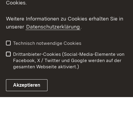
Cookies.
Youtube
Weitere Informationen zu Cookies erhalten Sie in
unserer
Datenschutzerklärung
.
Zum 
Kontakt
Datenschutz
Technisch notwendige Cookies
Barrierefreiheit
Benutzungshinweise
Drittanbieter-Cookies (Social-Media-Elemente von
Impressum
Cookies
Facebook, X / Twitter und Google werden auf der
gesamten Webseite aktiviert.)
Akzeptieren
Link zum Landesportal