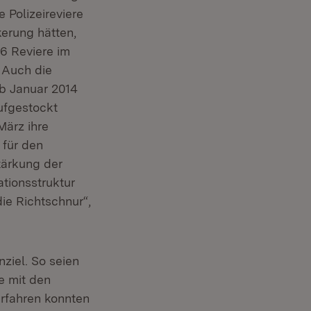
e Polizeireviere
kerung hätten,
46 Reviere im
. Auch die
 ab Januar 2014
ufgestockt
März ihre
 für den
tärkung der
ationsstruktur
ie Richtschnur“,
nziel. So seien
e mit den
rfahren konnten