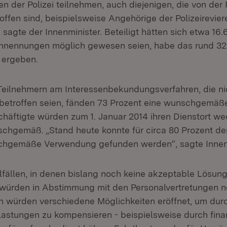
en der Polizei teilnehmen, auch diejenigen, die von der
offen sind, beispielsweise Angehörige der Polizeirevier
, sagte der Innenminister. Beteiligt hätten sich etwa 16
hnennungen möglich gewesen seien, habe das rund 32
 ergeben.
Teilnehmern am Interessenbekundungsverfahren, die ni
 betroffen seien, fänden 73 Prozent eine wunschgemä
chäftigte würden zum 1. Januar 2014 ihren Dienstort w
chgemäß. „Stand heute konnte für circa 80 Prozent de
chgemäße Verwendung gefunden werden“, sagte Innenm
elfällen, in denen bislang noch keine akzeptable Lösun
würden in Abstimmung mit den Personalvertretungen n
h würden verschiedene Möglichkeiten eröffnet, um dur
astungen zu kompensieren - beispielsweise durch finan