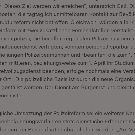
n. Dieses Ziel werden wir erreichen“, unterstrich Gall. Di
iposten, die tagtäglich unmittelbaren Kontakt zur Bevöl
rukturreform nicht betroffen. Gleichwohl würden alle 1
Reform mit zwei zusätzlichen Personalstellen verstärkt
iminalpolizei, die bei allen regionalen Polizeipräsidien
inaldauerdienst verfügten, könnten personell spürbar a
ie jungen Polizeibeamtinnen und -beamten, die zum 1. 
en mittleren, beziehungsweise zum 1. April ihr Studium
eivollzugsdienst beenden, erfolge nochmals eine Vers
r Ort. „Die polizeiliche Basis ist durch die neue Organis
gestärkt worden. Der Dienst am Bürger ist und bleibt d
nminister.
gliche Umsetzung der Polizeireform sei ein weiteres Ker
senbekundungsverfahren stets dienstliche Erforderniss
langen der Beschäftigten abgeglichen worden. „Am Ve