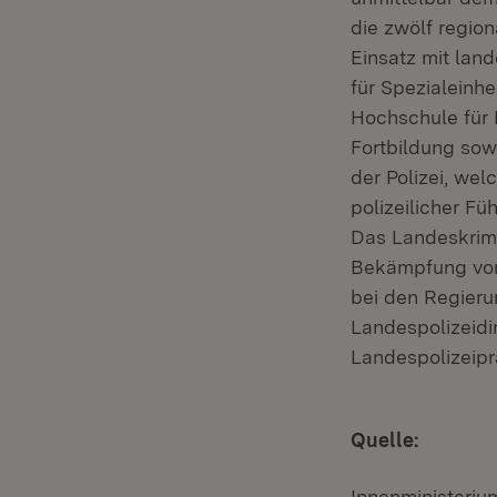
die zwölf region
Einsatz mit land
für Spezialeinhe
Hochschule für 
Fortbildung sow
der Polizei, we
polizeilicher F
Das Landeskrimi
Bekämpfung von 
bei den Regieru
Landespolizeidi
Landespolizeipr
Quelle:
Innenministeri