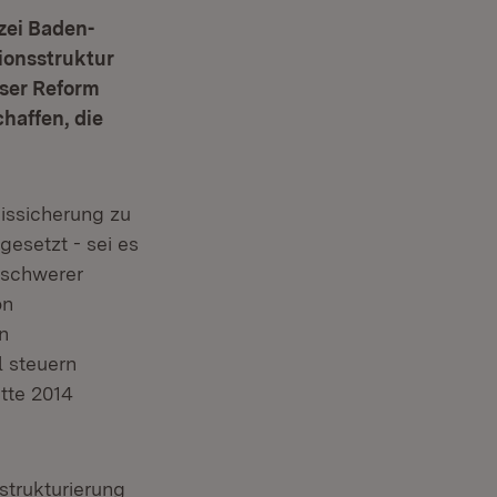
zei Baden-
ionsstruktur
eser Reform
haffen, die
issicherung zu
gesetzt - sei es
e schwerer
on
n
l steuern
tte 2014
strukturierung