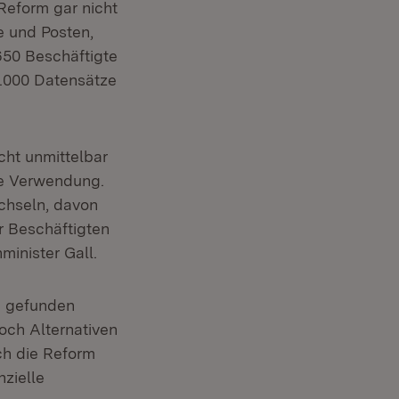
 Reform gar nicht
e und Posten,
.650 Beschäftigte
.000 Datensätze
cht unmittelbar
ße Verwendung.
echseln, davon
r Beschäftigten
inister Gall.
g gefunden
och Alternativen
ch die Reform
zielle