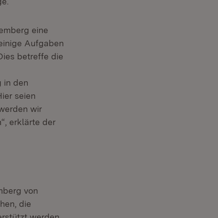
ge.
temberg eine
einige Aufgaben
ies betreffe die
 in den
ier seien
werden wir
, erklärte der
emberg von
hen, die
erstützt werden