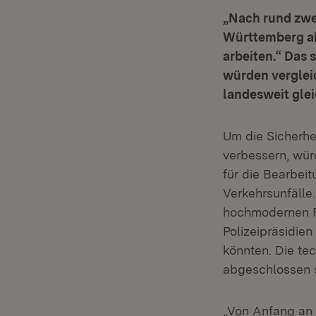
„Nach rund zwei
Württemberg ab
arbeiten.“ Das 
würden vergleic
landesweit gle
Um die Sicherhe
verbessern, würd
für die Bearbeit
Verkehrsunfälle.
hochmodernen Fü
Polizeipräsidien
könnten. Die te
abgeschlossen s
„Von Anfang an 