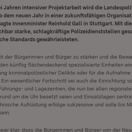
 Jahren intensiver Projektarbeit wird die Landespoli
 dem neuen Jahr in einer zukunftsfähigen Organisat
sagte Innenminister Reinhold Gall in Stuttgart. Mit di
hbar starke, schlagkräftige Polizeidienststellen gesc
iche Standards gewährleisteten.
it der Bürgerinnen und Bürger zu stärken und die Bewe
en künftig flächendeckend spezialisierte Einheiten ein
ung kriminalpolizeilicher Delikte oder für die Aufnahm
 Ein wesentlicher Fortschritt sei auch die Einrichtung v
hrungs- und Lagezentren, die nun bei allen regionale
 rund um die Uhr besetzt seien und Einsatzlagen zentra
chnische Aufrüstung erfolge sukzessive und solle bis Mi
ein.
war klar, dass die Bürgerinnen und Bürger von der Neu