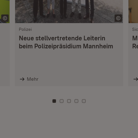
Polizei
Si
Neue stellvertretende Leiterin
M
beim Polizeipräsidium Mannheim
R
Mehr
Zu Kachel: 0
Zu Kachel: 3
Zu Kachel: 6
Zu Kachel: 9
Zu Kachel: 12