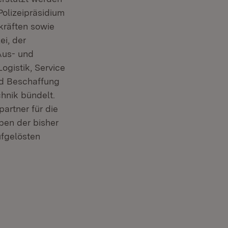
Polizeipräsidium
zkräften sowie
ei, der
Aus- und
ogistik, Service
nd Beschaffung
hnik bündelt.
artner für die
ben der bisher
ufgelösten