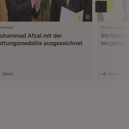
cherheit
Verfassungssc
uhammad Afzal mit der
Verfassun
ettungsmedaille ausgezeichnet
vorgestell
Mehr
Mehr