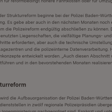
 für reformbedingt höhere Fahrtkosten oder für Umzü
er Strukturreform beginne bei der Polizei Baden-Würt
ng. Es gebe aber auch in den nächsten Monaten noch 
um die Polizeireform endgültig abschließen zu können. D
genutzten Liegenschaften, die vielfältige Planungs- und
hritte erforderten, aber auch die technische Umstellung
agezentren und die polizeiinterne Datenverarbeitung. H
nkonzepte entwickelt worden. „Auch diesen Abschnitt 
rtführen und in den bevorstehenden Monaten realisieren“
kturreform
wird die Aufbauorganisation der Polizei Baden-Württ
dienststellen in zwölf regionale Polizeipräsidien überge
 Innenministerium nachgeordnet sind. Ergänzt und unt