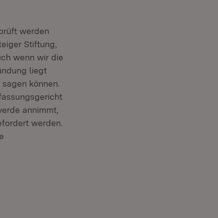
prüft werden
eiger Stiftung,
ch wenn wir die
ündung liegt
s sagen können.
fassungsgericht
werde annimmt,
efordert werden.
e