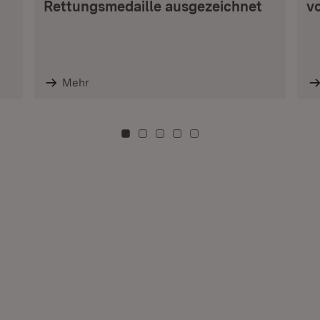
Rettungsmedaille ausgezeichnet
vo
Mehr
Zu Kachel: 0
Zu Kachel: 3
Zu Kachel: 6
Zu Kachel: 9
Zu Kachel: 12