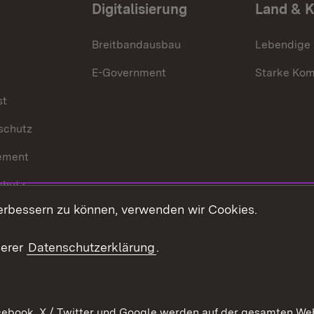
Digitalisierung
Land & 
Breitbandausbau
Lebendige
E-Government
Starke Ko
st
schutz
ement
chutz
erbessern zu können, verwenden wir Cookies.
echt
serer
Datenschutzerklärung
.
ebook, X / Twitter und Google werden auf der gesamten Webs