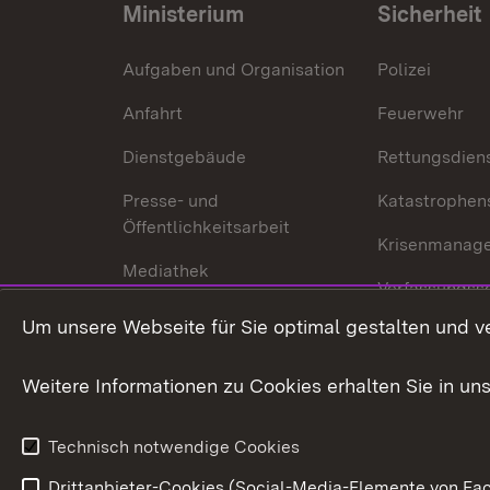
Ministerium
Sicherheit
Aufgaben und Organisation
Polizei
Anfahrt
Feuerwehr
Dienstgebäude
Rettungsdien
Presse- und
Katastrophen
Öffentlichkeitsarbeit
Krisenmanag
Mediathek
Verfassungss
Publikationen
Um unsere Webseite für Sie optimal gestalten und v
Datenschutz
Karriere
Glücksspielr
Weitere Informationen zu Cookies erhalten Sie in un
Waffenrecht
Technisch notwendige Cookies
Drittanbieter-Cookies (Social-Media-Elemente von Fac