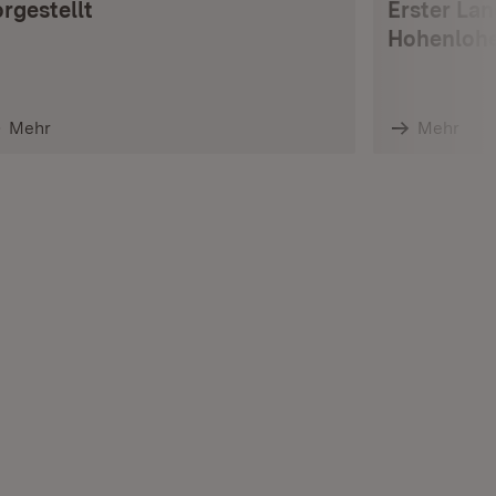
rgestellt
Erster La
Hohenlohe
Mehr
Mehr