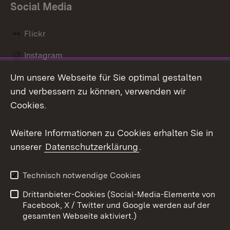
Social Media
Flickr
Instagram
Um unsere Webseite für Sie optimal gestalten
Social Wall
und verbessern zu können, verwenden wir
X / Twitter
Cookies.
Youtube
Weitere Informationen zu Cookies erhalten Sie in
unserer
Datenschutzerklärung
.
Zum 
Kontakt
Datenschutz
Technisch notwendige Cookies
Barrierefreiheit
Benutzungshinweise
Drittanbieter-Cookies (Social-Media-Elemente von
Impressum
Cookies
Facebook, X / Twitter und Google werden auf der
gesamten Webseite aktiviert.)