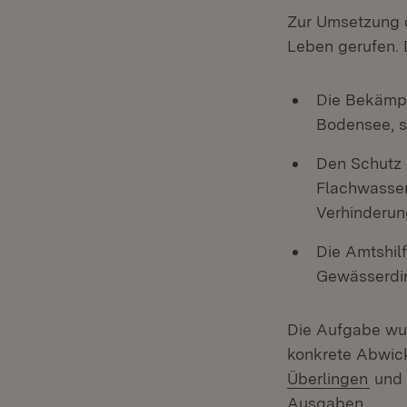
Zur Umsetzung 
Leben gerufen. 
Die Bekämpf
Bodensee, s
Den Schutz 
Flachwasser
Verhinderun
Die Amtshilf
Gewässerdir
Die Aufgabe wu
konkrete Abwic
(Öffn
Überlingen
und
Ausgaben.