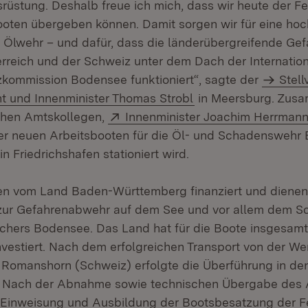
rüstung. Deshalb freue ich mich, dass wir heute der F
Booten übergeben können. Damit sorgen wir für eine h
 Ölwehr – und dafür, dass die länderübergreifende G
erreich und der Schweiz unter dem Dach der Internatio
kommission Bodensee funktioniert“, sagte der
Stell
nt und Innenminister Thomas Strobl
in Meersburg. Zus
Extern:
chen Amtskollegen,
Innenminister Joachim Herrman
ier neuen Arbeitsbooten für die Öl- und Schadenswehr
in Friedrichshafen stationiert wird.
en vom Land Baden-Württemberg finanziert und dienen
ur Gefahrenabwehr auf dem See und vor allem dem S
chers Bodensee. Das Land hat für die Boote insgesamt
nvestiert. Nach dem erfolgreichen Transport von der Wer
 Romanshorn (Schweiz) erfolgte die Überführung in de
n. Nach der Abnahme sowie technischen Übergabe des 
e Einweisung und Ausbildung der Bootsbesatzung der 