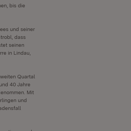
en, bis die
sees und seiner
trobl, dass
tet seinen
re in Lindau,
zweiten Quartal
rund 40 Jahre
 genommen. Mit
erlingen und
adensfall