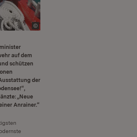
minister
wehr auf dem
 und schützen
ionen
Ausstattung der
odensee!“,
gänzte: „Neue
einer Anrainer.“
tigsten
modernste