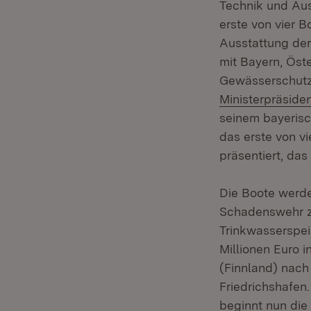
Technik und Aus
erste von vier 
Ausstattung der
mit Bayern, Öst
Gewässerschutz
Ministerpräside
seinem bayeris
das erste von v
präsentiert, das 
Die Boote werd
Schadenswehr z
Trinkwasserspei
Millionen Euro i
(Finnland) nach
Friedrichshafe
beginnt nun di