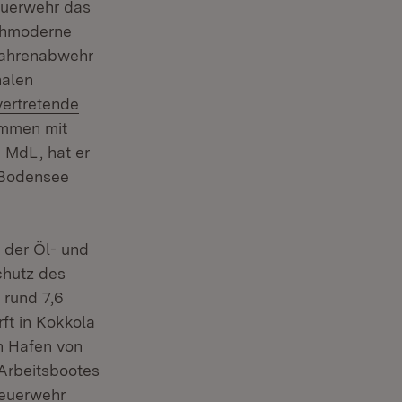
euerwehr das
ochmoderne
efahrenabwehr
nalen
vertretende
ammen mit
(Öffnet in neuem Fenster)
n MdL
, hat er
 Bodensee
 der Öl- und
chutz des
 rund 7,6
ft in Kokkola
n Hafen von
Arbeitsbootes
Feuerwehr