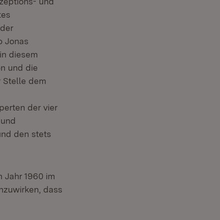
zeptions- und
tes
 der
o Jonas
 in diesem
on und die
r Stelle dem
erten der vier
 und
und den stets
 Jahr 1960 im
nzuwirken, dass