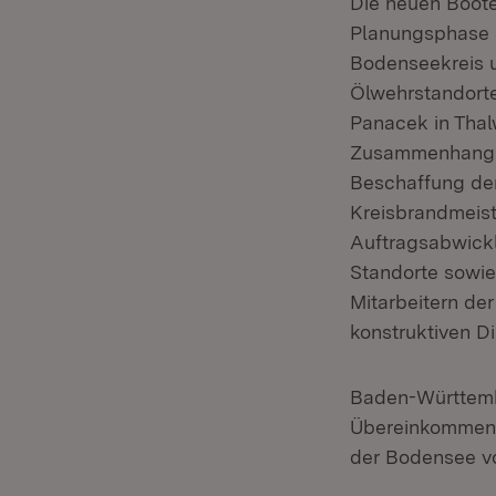
Die neuen Boote
Planungsphase e
Bodenseekreis u
Ölwehrstandorte
Panacek in Thal
Zusammenhang no
Beschaffung der
Kreisbrandmeist
Auftragsabwickl
Standorte sowie
Mitarbeitern de
konstruktiven D
Baden-Württembe
Übereinkommen ü
der Bodensee vo