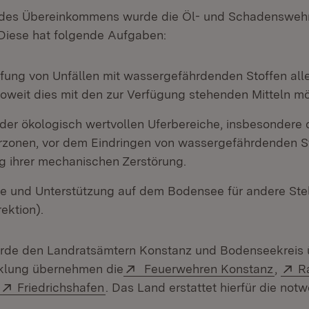
des Übereinkommens wurde die Öl- und Schadenswehr
Diese hat folgende Aufgaben:
ung von Unfällen mit wassergefährdenden Stoffen alle
oweit dies mit den zur Verfügung stehenden Mitteln mög
der ökologisch wertvollen Uferbereiche, insbesondere 
zonen, vor dem Eindringen von wassergefährdenden St
g ihrer mechanischen Zerstörung.
e und Unterstützung auf dem Bodensee für andere Stelle
ektion).
rde den Landratsämtern Konstanz und Bodenseekreis ü
Extern:
(Öffne
E
klung übernehmen die
Feuerwehren Konstanz
,
R
et in neuem Fenster)
Extern:
(Öffnet in neuem Fenster)
Friedrichshafen
. Das Land erstattet hierfür die not