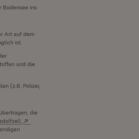
 Bodensee ins
r Art auf dem
lich ist.
der
offen und die
n (z.B. Polizei,
bertragen, die
t in neuem Fenster)
xtern:
(Öffnet in neuem Fenster)
Extern:
adolfzell
,
wendigen