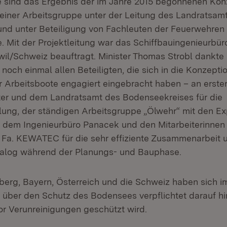
 sind das Ergebnis der im Jahre 2015 begonnenen Kon
iner Arbeitsgruppe unter der Leitung des Landratsam
nd unter Beteiligung von Fachleuten der Feuerwehren
. Mit der Projektleitung war das Schiffbauingenieurbür
wil/Schweiz beauftragt. Minister Thomas Strobl dankte
ch einmal allen Beteiligten, die sich in die Konzepti
 Arbeitsboote engagiert eingebracht haben – an erste
er und dem Landratsamt des Bodenseekreises für die
ung, der ständigen Arbeitsgruppe „Ölwehr“ mit den Exp
 dem Ingenieurbüro Panacek und den Mitarbeiterinnen
r Fa. KEWATEC für die sehr effiziente Zusammenarbeit 
ialog während der Planungs- und Bauphase.
rg, Bayern, Österreich und die Schweiz haben sich im
ber den Schutz des Bodensees verpflichtet darauf hi
r Verunreinigungen geschützt wird.