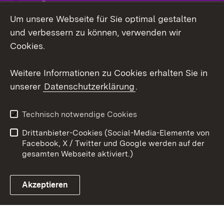
Um unsere Webseite für Sie optimal gestalten
Social Wall
und verbessern zu können, verwenden wir
X / Twitter
Cookies.
Youtube
Weitere Informationen zu Cookies erhalten Sie in
unserer
Datenschutzerklärung
.
Zum 
Kontakt
Datenschutz
Technisch notwendige Cookies
Barrierefreiheit
Benutzungshinweise
Drittanbieter-Cookies (Social-Media-Elemente von
Impressum
Cookies
Facebook, X / Twitter und Google werden auf der
gesamten Webseite aktiviert.)
Akzeptieren
Link zum Landesportal