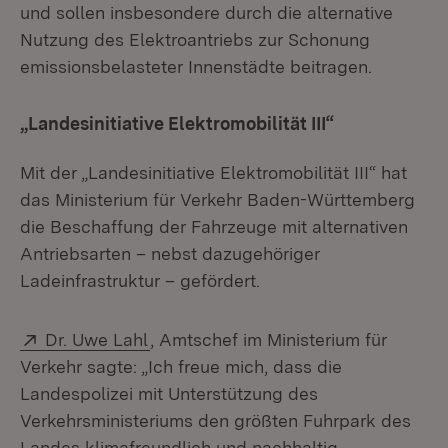
und sollen insbesondere durch die alternative
Nutzung des Elektroantriebs zur Schonung
emissionsbelasteter Innenstädte beitragen.
„Landesinitiative Elektromobilität III“
Mit der „Landesinitiative Elektromobilität III“ hat
das Ministerium für Verkehr Baden-Württemberg
die Beschaffung der Fahrzeuge mit alternativen
Antriebsarten – nebst dazugehöriger
Ladeinfrastruktur – gefördert.
Extern:
(Öffnet in neuem Fenster)
Dr. Uwe Lahl
, Amtschef im Ministerium für
Verkehr sagte: „Ich freue mich, dass die
Landespolizei mit Unterstützung des
Verkehrsministeriums den größten Fuhrpark des
Landes klimafreundlich und nachhaltig