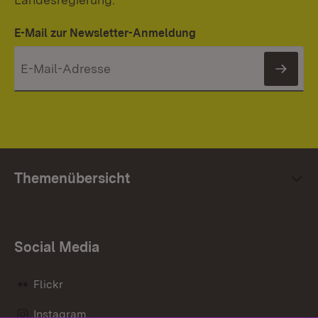
E-Mail zur Newsletter-Anmeldung
News
Themenübersicht
Social Media
Flickr
Instagram