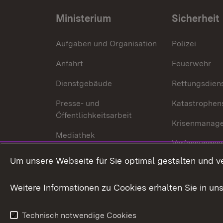
Ministerium
Sicherheit
Aufgaben und Organisation
Polizei
Anfahrt
Feuerwehr
Dienstgebäude
Rettungsdien
Presse- und
Katastrophen
Öffentlichkeitsarbeit
Krisenmanag
Mediathek
Verfassungss
Publikationen
Um unsere Webseite für Sie optimal gestalten und v
Datenschutz
Karriere
Glücksspielr
Weitere Informationen zu Cookies erhalten Sie in un
Waffenrecht
Technisch notwendige Cookies