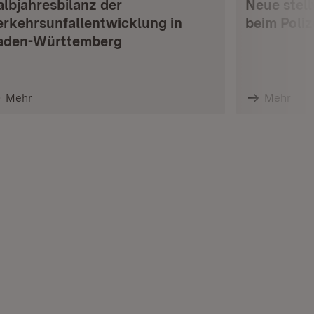
albjahresbilanz der
Neue stell
erkehrsunfallentwicklung in
beim Poli
aden-Württemberg
Mehr
Mehr