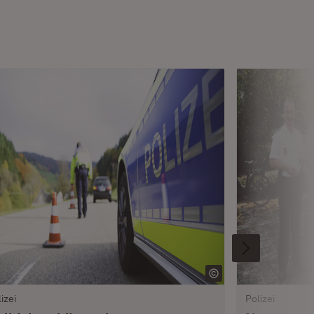
izei
Polizei