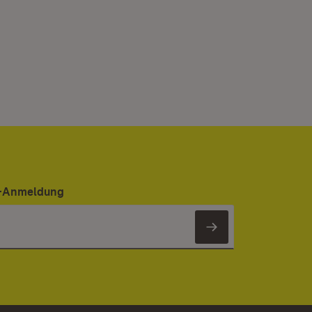
er-Anmeldung
Newsletter 