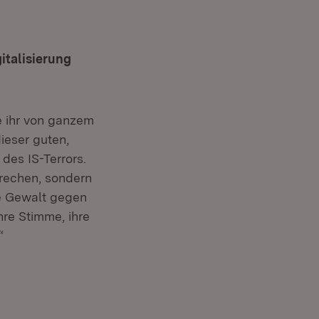
gitalisierung
e ihr von ganzem
ieser guten,
des IS-Terrors.
brechen, sondern
ie Gewalt gegen
hre Stimme, ihre
“