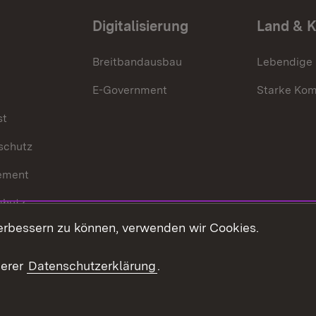
Digitalisierung
Land & 
Breitbandausbau
Lebendige
E-Government
Starke Ko
st
schutz
ement
chutz
erbessern zu können, verwenden wir Cookies.
echt
serer
Datenschutzerklärung
.