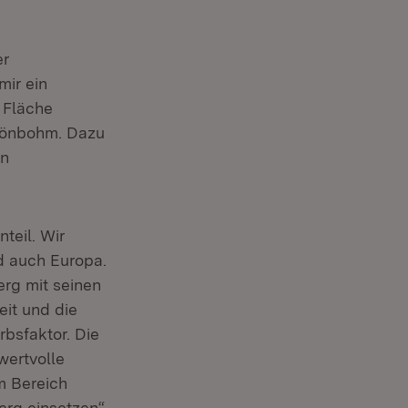
er
mir ein
 Fläche
chönbohm. Dazu
en
teil. Wir
d auch Europa.
rg mit seinen
eit und die
rbsfaktor. Die
wertvolle
m Bereich
erg einsetzen“,