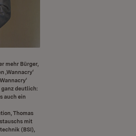
er mehr Bürger,
en ‚Wannacry‘
 ‚Wannacry‘
 ganz deutlich:
s auch ein
ation, Thomas
ustauschs mit
technik (BSI),