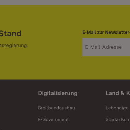
 Stand
E-Mail zur Newslett
esregierung.
Digitalisierung
Land & 
Breitbandausbau
Lebendige
E-Government
Starke Ko