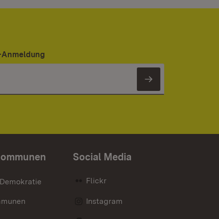
er-Anmeldung
Newsletter 
Kommunen
Social Media
Flickr
 Demokratie
mmunen
Instagram