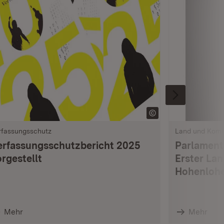
rfassungsschutz
Land und Kom
erfassungsschutzbericht 2025
Parlament
rgestellt
Erster La
Hohenlohe
Mehr
Mehr