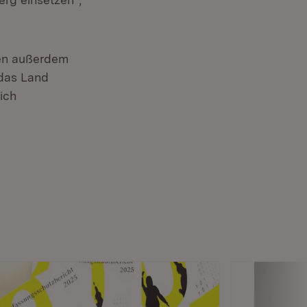
ten außerdem
das Land
ich