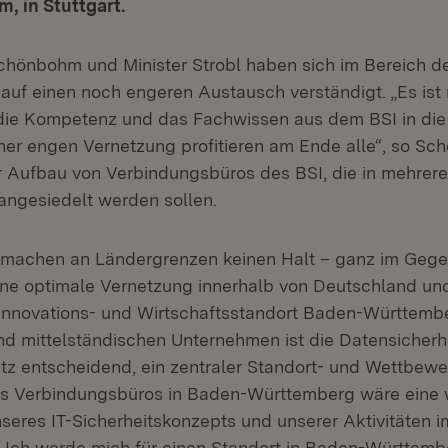
, in Stuttgart.
chönbohm und Minister Strobl haben sich im Bereich d
auf einen noch engeren Austausch verständigt. „Es ist 
die Kompetenz und das Fachwissen aus dem BSI in die
er engen Vernetzung profitieren am Ende alle“, so S
 Aufbau von Verbindungsbüros des BSI, die in mehrer
ngesiedelt werden sollen.
machen an Ländergrenzen keinen Halt – ganz im Gegen
ine optimale Vernetzung innerhalb von Deutschland un
Innovations- und Wirtschaftsstandort Baden-Württembe
und mittelständischen Unternehmen ist die Datensicherh
etz entscheidend, ein zentraler Standort- und Wettbewe
s Verbindungsbüros in Baden-Württemberg wäre eine 
seres IT-Sicherheitskonzepts und unserer Aktivitäten i
. Ich werde mich für einen Standort in Baden-Württemb