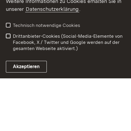
Weitere Informationen zu Cookies erhalten Sie in
unserer
Datenschutzerklärung
.
Zum 
Kontakt
Datenschutz
Technisch notwendige Cookies
Barrierefreiheit
Benutzungshinweise
Drittanbieter-Cookies (Social-Media-Elemente von
Impressum
Cookies
Facebook, X / Twitter und Google werden auf der
gesamten Webseite aktiviert.)
Akzeptieren
Link zum Landesportal