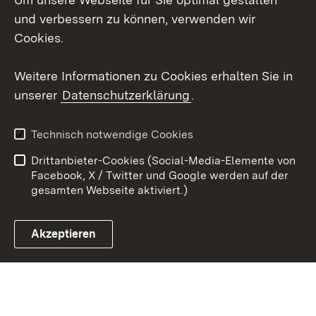
und verbessern zu können, verwenden wir
X / Twitter
Cookies.
Youtube
Weitere Informationen zu Cookies erhalten Sie in
unserer
Datenschutzerklärung
.
Zum 
Kontakt
Datenschutz
Technisch notwendige Cookies
Barrierefreiheit
Benutzungshinweise
Drittanbieter-Cookies (Social-Media-Elemente von
Impressum
Cookies
Facebook, X / Twitter und Google werden auf der
gesamten Webseite aktiviert.)
Akzeptieren
Link zum Landesportal