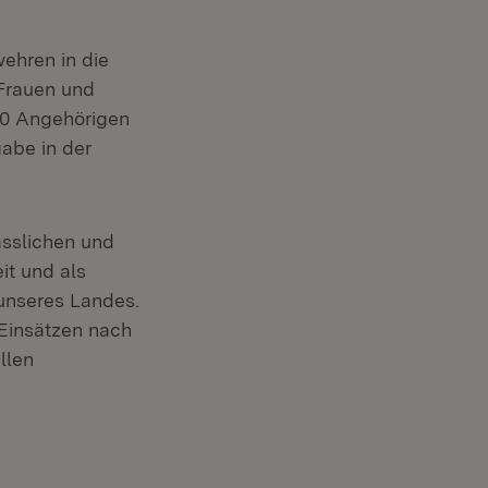
ehren in die
 Frauen und
20 Angehörigen
abe in der
ässlichen und
it und als
 unseres Landes.
Einsätzen nach
llen