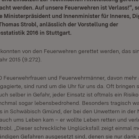
acht werden. Auf unsere Feuerwehren ist Verlass!“, s
e Ministerpräsident und Innenminister für Inneres, Di
Thomas Strobl, anlässlich der Vorstellung der
statistik 2016 in Stuttgart.
 konnten von den Feuerwehren gerettet werden, das si
ahr 2015 (9.272).
00 Feuerwehrfrauen und Feuerwehrmänner, davon mehr 
agierte, sind rund um die Uhr für uns da. Oft bringen s
ch selber in Gefahr, jeder Einsatz ist oftmals ein Risiko
chmal sogar lebensbedrohend. Besonders tragisch war
 in Schwäbisch Gmünd, der bei den Unwettern in der 
 auch ums Leben kam – er wollte Leben retten und verlo
trobl. „Dieser schreckliche Unglücksfall zeigt einmal m
tändigen Gefahren ausgesetzt sind, denen sie nur dank 