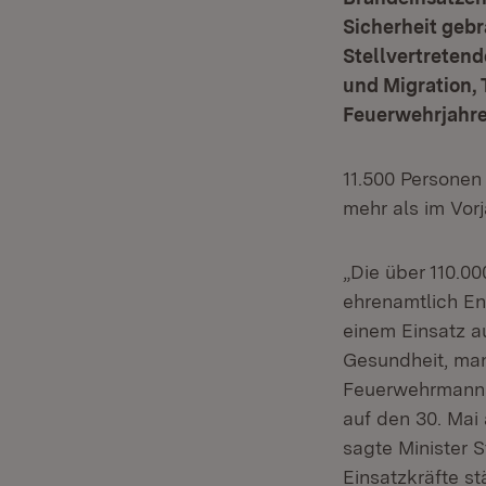
Sicherheit gebr
Stellvertretend
und Migration, 
Feuerwehrjahres
11.500 Personen
mehr als im Vorj
„Die über 110.0
ehrenamtlich Eng
einem Einsatz au
Gesundheit, man
Feuerwehrmanns
auf den 30. Mai
sagte Minister S
Einsatzkräfte s