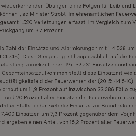
 wiederkehrenden Übungen ohne Folgen für Leib und 
können“, so Minister Strobl. Im ehrenamtlichen Feuerw
gesamt 1.526 Verletzungen erfasst. Im Vergleich zum Vo
r Rückgang um 3,7 Prozent.
ie Zahl der Einsätze und Alarmierungen mit 114.538 um
104.748). Diese Steigerung ist hauptsächlich auf die Ei
feleistung zurückzuführen. Mit 52.231 Einsätzen und ei
 Gesamteinsatzaufkommen stellt diese Einsatzart wie 
aupttätigkeitsfeld der Feuerwehren dar (2015: 44.540).
e erneut um 11,9 Prozent auf inzwischen 22.386 Fälle
 rund 20 Prozent aller Einsätze der Feuerwehren ausm
 dritter Stelle finden sich die Einsätze zur Brandbekäm
17.400 Einsätzen um 7,3 Prozent gegenüber dem Vorjah
ergeben einen Anteil von 15,2 Prozent aller Feuerweh