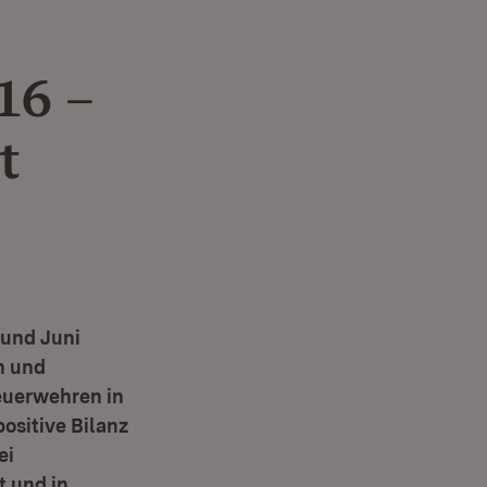
16 –
t
 und Juni
n und
euerwehren in
positive Bilanz
ei
t und in