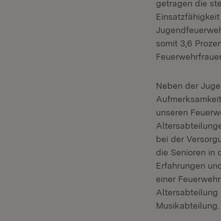
getragen die st
Einsatzfähigkei
Jugendfeuerweh
somit 3,6 Proze
Feuerwehrfrauen 
Neben der Jugen
Aufmerksamkeit 
unseren Feuerwe
Altersabteilung
bei der Versorg
die Senioren in
Erfahrungen und
einer Feuerwehr 
Altersabteilung
Musikabteilung.