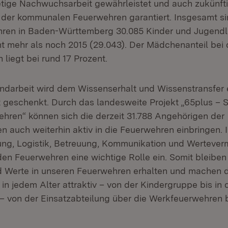
etige Nachwuchsarbeit gewährleistet und auch zukünfti
t der kommunalen Feuerwehren garantiert. Insgesamt si
ren in Baden-Württemberg 30.085 Kinder und Jugendli
nt mehr als noch 2015 (29.043). Der Mädchenanteil bei
liegt bei rund 17 Prozent.
darbeit wird dem Wissenserhalt und Wissenstransfer 
geschenkt. Durch das landesweite Projekt „65plus – Se
hren“ können sich die derzeit 31.788 Angehörigen der
en auch weiterhin aktiv in die Feuerwehren einbringen.
ung, Logistik, Betreuung, Kommunikation und Wertever
 den Feuerwehren eine wichtige Rolle ein. Somit bleiben
 Werte in unseren Feuerwehren erhalten und machen d
in jedem Alter attraktiv – von der Kindergruppe bis in 
 – von der Einsatzabteilung über die Werkfeuerwehren b