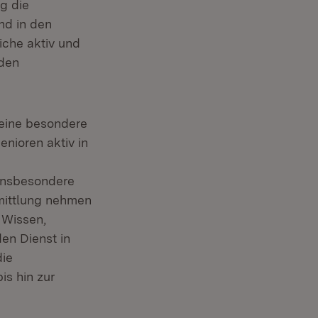
g die
nd in den
che aktiv und
 den
eine besondere
nioren aktiv in
 Insbesondere
mittlung nehmen
 Wissen,
en Dienst in
die
is hin zur