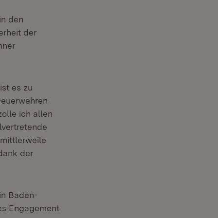
in den
rheit der
nner
st es zu
 Feuerwehren
olle ich allen
lvertretende
mittlerweile
dank der
in Baden-
hes Engagement