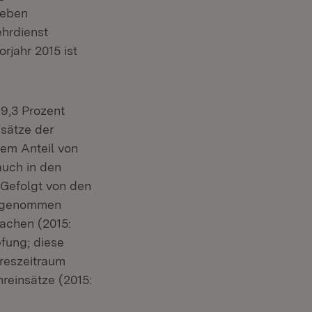
Leben
ehrdienst
rjahr 2015 ist
 9,3 Prozent
nsätze der
nem Anteil von
auch in den
 Gefolgt von den
 zugenommen
achen (2015:
pfung; diese
reszeitraum
reinsätze (2015: