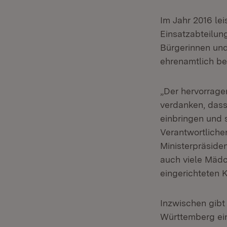
Im Jahr 2016 le
Einsatzabteilun
Bürgerinnen und
ehrenamtlich bei
„Der hervorrage
verdanken, dass
einbringen und s
Verantwortliche
Ministerpräsiden
auch viele Mädc
eingerichteten 
Inzwischen gibt
Württemberg ei