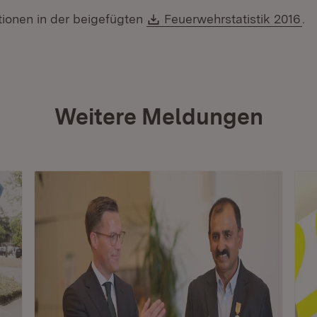
Download:
(Ö
tionen in der beigefügten
Feuerwehrstatistik 2016
.
Weitere Meldungen