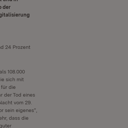
o der
gitalisierung
nd 24 Prozent
als 108.000
ie sich mit
 für die
 der Tod eines
Nacht vom 29.
r sein eigenes“,
ehr, dass die
guter