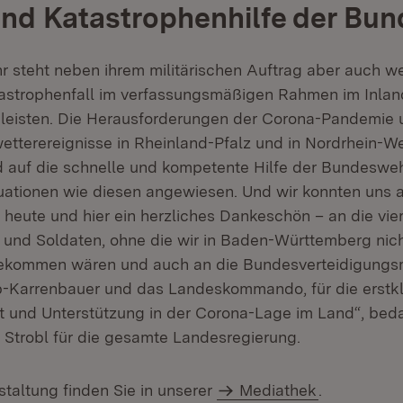
und Katastrophenhilfe der Bu
 steht neben ihrem militärischen Auftrag aber auch wei
astrophenfall im verfassungsmäßigen Rahmen im Inlan
zu leisten. Die Herausforderungen der Corona-Pandemie 
etterereignisse in Rheinland-Pfalz und in Nordrhein-W
nd auf die schnelle und kompetente Hilfe der Bundesweh
tuationen wie diesen angewiesen. Und wir konnten uns a
 heute und hier ein herzliches Dankeschön – an die vier
 und Soldaten, ohne die wir in Baden-Württemberg nich
ekommen wären und auch an die Bundesverteidigungsm
-Karrenbauer und das Landeskommando, für die erstk
und Unterstützung in der Corona-Lage im Land“, beda
 Strobl für die gesamte Landesregierung.
staltung finden Sie in unserer
Mediathek
.