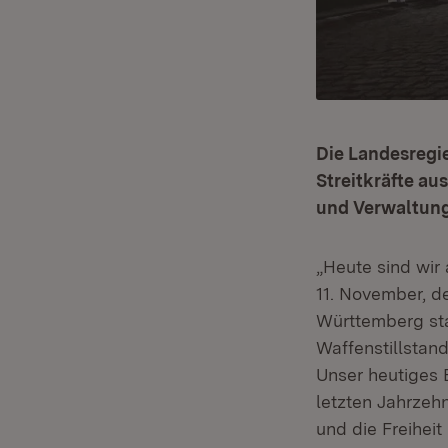
Die Landesregi
Streitkräfte au
und Verwaltung
„Heute sind wir
11. November, d
Württemberg st
Waffenstillstan
Unser heutiges B
letzten Jahrzehn
und die Freihei