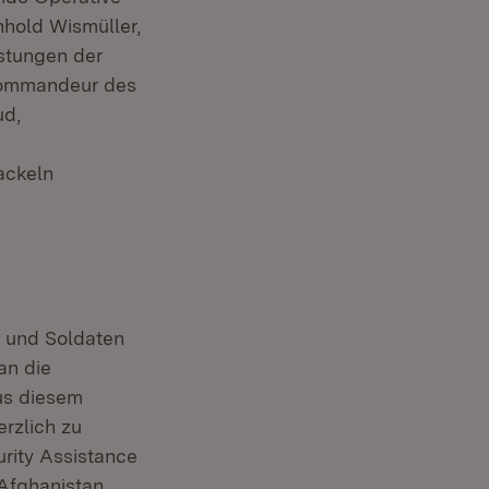
hold Wismüller,
istungen der
 Kommandeur des
ud,
ackeln
n und Soldaten
an die
us diesem
rzlich zu
urity Assistance
 Afghanistan