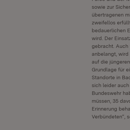
sowie zur Sicher
übertragenen mi
zweifellos erfül
bedauerlichen E
wird. Der Einsa
gebracht. Auch 
anbelangt, wird 
auf die jüngere
Grundlage für ei
Standorte in B
sich leider auc
Bundeswehr habe
müssen, 35 davon
Erinnerung beha
Verbündeten“, s