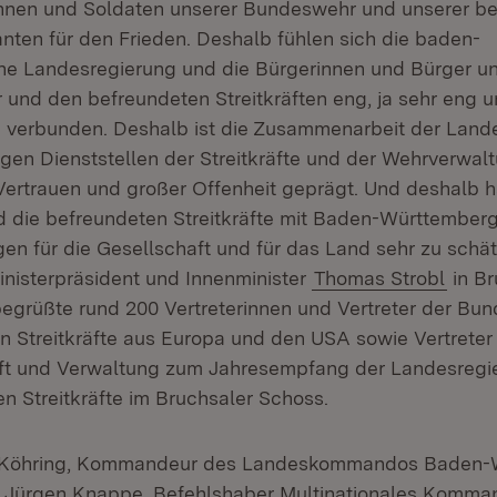
innen und Soldaten unserer Bundeswehr und unserer b
anten für den Frieden. Deshalb fühlen sich die baden-
he Landesregierung und die Bürgerinnen und Bürger u
und den befreundeten Streitkräften eng, ja sehr eng u
h verbunden. Deshalb ist die Zusammenarbeit der Lan
igen Dienststellen der Streitkräfte und der Wehrverwa
ertrauen und großer Offenheit geprägt. Und deshalb 
die befreundeten Streitkräfte mit Baden-Württemberg 
gen für die Gesellschaft und für das Land sehr zu schä
Ministerpräsident und Innenminister
Thomas Strobl
in Br
egrüßte rund 200 Vertreterinnen und Vertreter der Bu
n Streitkräfte aus Europa und den USA sowie Vertreter a
haft und Verwaltung zum Jahresempfang der Landesregie
en Streitkräfte im Bruchsaler Schoss.
 Köhring, Kommandeur des Landeskommandos Baden-
t Jürgen Knappe, Befehlshaber Multinationales Komma