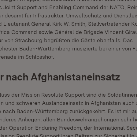
s Joint Support and Enabling Command der NATO, Rein
undesamt für Infrastruktur, Umweltschutz und Dienstle
Lieutenant General Kirk W. Smith, Stellvertretender
frica Command sowie Général de Brigade Vincent Gira
ur von Strasbourg begrüßten die Gäste ebenfalls. Das
chester Baden-Württemberg musizierte bei einer von F
renade im Schlosshof.
 nach Afghanistaneinsatz
uss der Mission Resolute Support sind die Soldatinne
n und schweren Auslandseinsatz in Afghanistan auch 
 nach Baden-Württemberg zurückgekehrt. Es ist mir a
nderes Anliegen, allen Bundeswehrangehörigen sehr he
 der Operation Enduring Freedom, der International Sec
ssion Resolute Support ihren Beitrag zur Sicherheit in