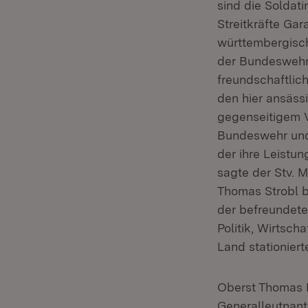
sind die Soldat
Streitkräfte Gar
württembergisc
der Bundeswehr 
freundschaftlic
den hier ansäss
gegenseitigem V
Bundeswehr und 
der ihre Leistun
sagte der Stv. 
Thomas Strobl b
der befreundete
Politik, Wirtsc
Land stationiert
Oberst Thomas
Generalleutnan