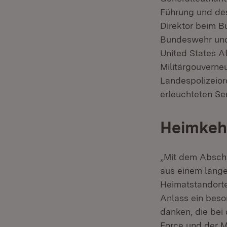
Führung und de
Direktor beim B
Bundeswehr und 
United States A
Militärgouverne
Landespolizeior
erleuchteten Se
Heimkehr
„Mit dem Abschl
aus einem lange
Heimatstandorte
Anlass ein beso
danken, die bei
Force und der Mi