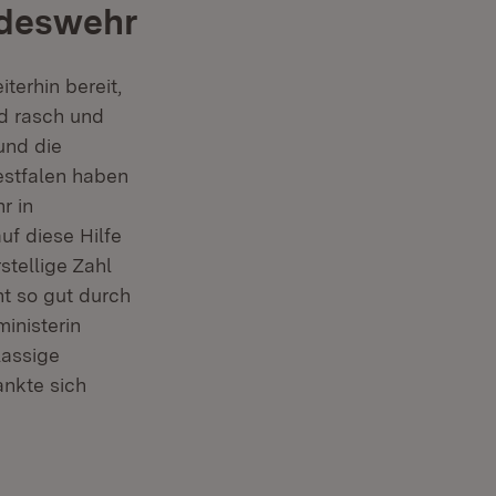
ndeswehr
terhin bereit,
d rasch und
und die
estfalen haben
r in
uf diese Hilfe
stellige Zahl
t so gut durch
inisterin
lassige
nkte sich