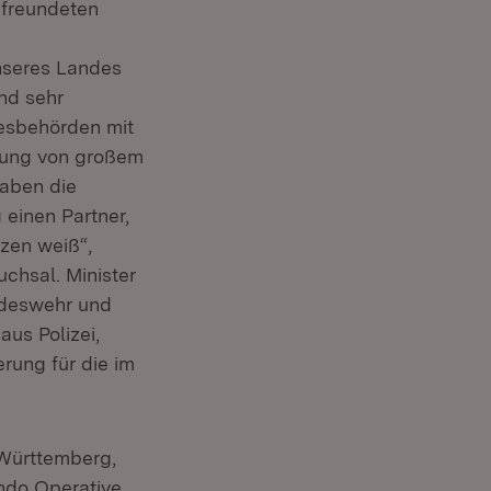
efreundeten
nseres Landes
nd sehr
desbehörden mit
ltung von großem
haben die
einen Partner,
tzen weiß“,
uchsal. Minister
ndeswehr und
us Polizei,
rung für die im
Württemberg,
ndo Operative