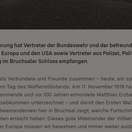
erung hat Vertreter der Bundeswehr und der befreun
s Europa und den USA sowie Vertreter aus Polizei, Poli
 im Bruchsaler Schloss empfangen.
 als Verbündete und Freunde zusammen – heute, am sy
em Tag des Waffenstillstands. Am 11. November 1918 ha
ammende und vor 100 Jahren ermordete Matthias Erzbe
dsabkommen unterzeichnet – und damit den Ersten Wel
eieinandersein hier in Bruchsal zeigt, welche Fortschrit
ten erreicht haben. Dieses gute Miteinander der Völker
t in Europa müssen wir bewahren und immer weiter aus