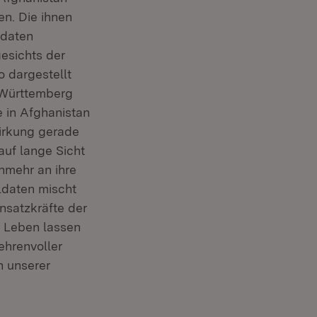
en. Die ihnen
ldaten
gesichts der
o dargestellt
n-Württemberg
e in Afghanistan
Wirkung gerade
auf lange Sicht
unmehr an ihre
ldaten mischt
nsatzkräfte der
r Leben lassen
ehrenvoller
n unserer