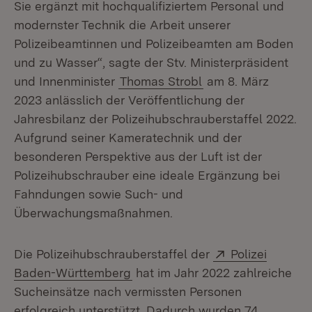
Sie ergänzt mit hochqualifiziertem Personal und
modernster Technik die Arbeit unserer
Polizeibeamtinnen und Polizeibeamten am Boden
und zu Wasser“, sagte der Stv. Ministerpräsident
und Innenminister
Thomas Strobl
am 8. März
2023 anlässlich der Veröffentlichung der
Jahresbilanz der Polizeihubschrauberstaffel 2022.
Aufgrund seiner Kameratechnik und der
besonderen Perspektive aus der Luft ist der
Polizeihubschrauber eine ideale Ergänzung bei
Fahndungen sowie Such- und
Überwachungsmaßnahmen.
Extern:
Die Polizeihubschrauberstaffel der
Polizei
(Öffnet in neuem Fenster)
Baden-Württemberg
hat im Jahr 2022 zahlreiche
Sucheinsätze nach vermissten Personen
erfolgreich unterstützt. Dadurch wurden 74