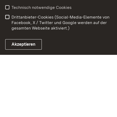
Kontakt
Datenschutz
Technisch notwendige Cookies
Barrierefreiheit
Benutzungshinweise
Drittanbieter-Cookies (Social-Media-Elemente von
Impressum
Cookies
Facebook, X / Twitter und Google werden auf der
gesamten Webseite aktiviert.)
Akzeptieren
Link zum Landesportal