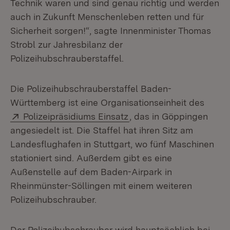
Technik waren und sind genau richtig und werden
auch in Zukunft Menschenleben retten und für
Sicherheit sorgen!“, sagte Innenminister Thomas
Strobl zur Jahresbilanz der
Polizeihubschrauberstaffel.
Die Polizeihubschrauberstaffel Baden-
Württemberg ist eine Organisationseinheit des
Extern:
(Öffnet in neuem Fenste
Polizeipräsidiums Einsatz
, das in Göppingen
angesiedelt ist. Die Staffel hat ihren Sitz am
Landesflughafen in Stuttgart, wo fünf Maschinen
stationiert sind. Außerdem gibt es eine
Außenstelle auf dem Baden-Airpark in
Rheinmünster-Söllingen mit einem weiteren
Polizeihubschrauber.
Der Polizeihubschrauber wird hauptsächlich bei