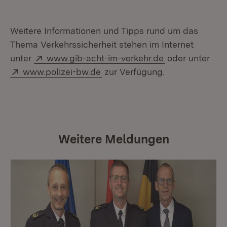
***
Weitere Informationen und Tipps rund um das
Thema Verkehrssicherheit stehen im Internet
Extern:
(Öffnet in neu
unter
www.gib-acht-im-verkehr.de
oder unter
Extern:
(Öffnet in neuem Fenster)
www.polizei-bw.de
zur Verfügung.
Weitere Meldungen