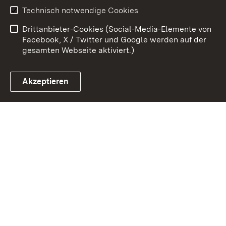
Technisch notwendige Cookies
Barrierefreiheit
Benutzungshinweise
Drittanbieter-Cookies (Social-Media-Elemente von
Impressum
Cookies
Facebook, X / Twitter und Google werden auf der
gesamten Webseite aktiviert.)
Akzeptieren
Link zum Landesportal