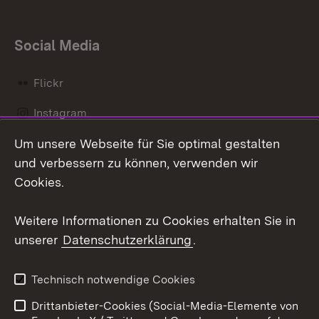
Social Media
Flickr
Instagram
Um unsere Webseite für Sie optimal gestalten
Social Wall
und verbessern zu können, verwenden wir
X / Twitter
Cookies.
Youtube
Weitere Informationen zu Cookies erhalten Sie in
unserer
Datenschutzerklärung
.
Zum 
Kontakt
Datenschutz
Technisch notwendige Cookies
Barrierefreiheit
Benutzungshinweise
Drittanbieter-Cookies (Social-Media-Elemente von
Impressum
Cookies