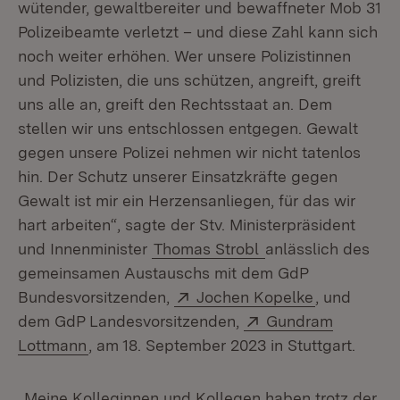
wütender, gewaltbereiter und bewaffneter Mob 31
Polizeibeamte verletzt – und diese Zahl kann sich
noch weiter erhöhen. Wer unsere Polizistinnen
und Polizisten, die uns schützen, angreift, greift
uns alle an, greift den Rechtsstaat an. Dem
stellen wir uns entschlossen entgegen. Gewalt
gegen unsere Polizei nehmen wir nicht tatenlos
hin. Der Schutz unserer Einsatzkräfte gegen
Gewalt ist mir ein Herzensanliegen, für das wir
hart arbeiten“, sagte der Stv. Ministerpräsident
und Innenminister
Thomas Strobl
anlässlich des
gemeinsamen Austauschs mit dem GdP
Extern:
(Öffnet in 
Bundesvorsitzenden,
Jochen Kopelke
, und
Extern:
dem GdP Landesvorsitzenden,
Gundram
(Öffnet in neuem Fenster)
Lottmann
, am 18. September 2023 in Stuttgart.
„Meine Kolleginnen und Kollegen haben trotz der