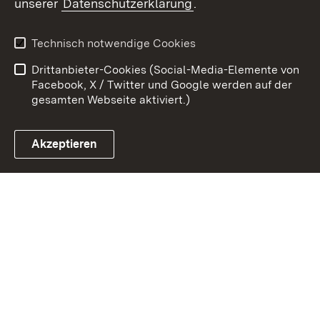
unserer
Datenschutzerklärung
.
Zum 
Kontakt
Datenschutz
Technisch notwendige Cookies
Barrierefreiheit
Benutzungshinweise
Drittanbieter-Cookies (Social-Media-Elemente von
Impressum
Cookies
Facebook, X / Twitter und Google werden auf der
gesamten Webseite aktiviert.)
Akzeptieren
Link zum Landesportal