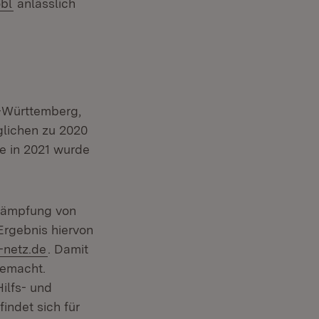
bl
anlässlich
fnet in neuem Fenster)
n-Württemberg,
lichen zu 2020
le in 2021 wurde
neuem Fenster)
kämpfung von
Ergebnis hiervon
(Öffnet in neuem Fenster)
-netz.de
. Damit
gemacht.
ilfs- und
ndet sich für