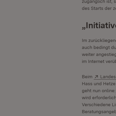
zugänglich ist, 
des Starts der z
„Initiati
Im zurückliegen
auch bedingt du
weiter angestieg
im Internet verü
Extern:
Beim
Landes
Hass und Hetze 
geht nun online:
wird erforderli
Verschiedene Li
Beratungsangebo