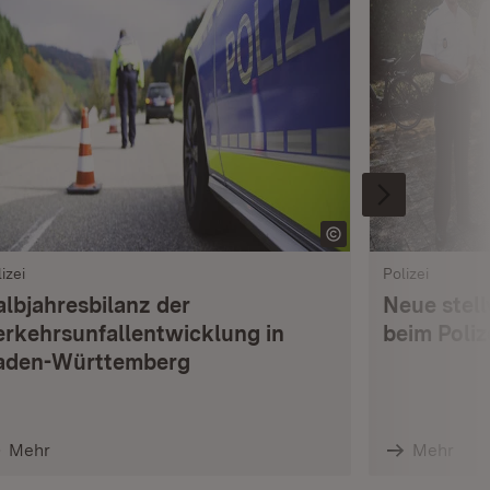
izei
Polizei
albjahresbilanz der
Neue stell
erkehrsunfallentwicklung in
beim Poli
aden-Württemberg
Mehr
Mehr