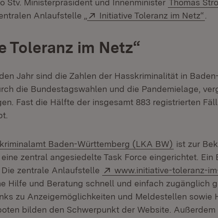
so Stv. Ministerpräsident und Innenminister
Thomas Stro
Extern:
(Öf
entralen Anlaufstelle „
Initiative Toleranz im Netz“
.
ve Toleranz im Netz“
den Jahr sind die Zahlen der Hasskriminalität in Bade
rch die Bundestagswahlen und die Pandemielage, verg
en. Fast die Hälfte der insgesamt 883 registrierten Fäl
bt.
(Öffnet in 
kriminalamt Baden-Württemberg (LKA BW)
ist zur Be
eine zentral angesiedelte Task Force eingerichtet. Ein 
Extern:
 Die zentrale Anlaufstelle
www.initiative-toleranz-im
che Hilfe und Beratung schnell und einfach zugänglich 
nks zu Anzeigemöglichkeiten und Meldestellen sowie H
ten bilden den Schwerpunkt der Website. Außerdem fi