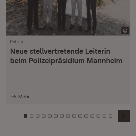
Polizei
Neue stellvertretende Leiterin
beim Polizeipräsidium Mannheim
Mehr
Zu Kachel: 0
Zu Kachel: 1
Zu Kachel: 2
Zu Kachel: 3
Zu Kachel: 4
Zu Kachel: 5
Zu Kachel: 6
Zu Kachel: 7
Zu Kachel: 8
Zu Kachel: 9
Zu Kachel: 10
Zu Kachel: 11
Zu Kachel: 12
Zu Kachel: 1
Zu Kachel