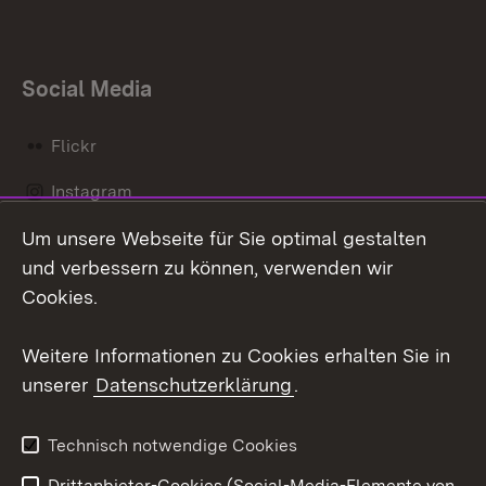
Social Media
Flickr
Instagram
Um unsere Webseite für Sie optimal gestalten
Social Wall
und verbessern zu können, verwenden wir
X / Twitter
Cookies.
Youtube
Weitere Informationen zu Cookies erhalten Sie in
unserer
Datenschutzerklärung
.
Zum 
Kontakt
Datenschutz
Technisch notwendige Cookies
Barrierefreiheit
Benutzungshinweise
Drittanbieter-Cookies (Social-Media-Elemente von