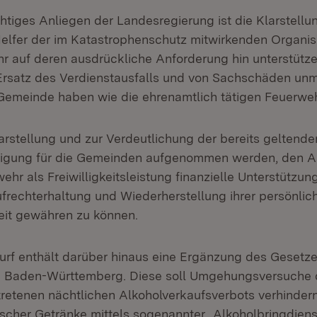
htiges Anliegen der Landesregierung ist die Klarstellu
elfer der im Katastrophenschutz mitwirkenden Organis
hr auf deren ausdrückliche Anforderung hin unterstütze
rsatz des Verdienstausfalls und von Sachschäden unm
Gemeinde haben wie die ehrenamtlich tätigen Feuerwe
larstellung und zur Verdeutlichung der bereits geltend
htigung für die Gemeinden aufgenommen werden, den A
hr als Freiwilligkeitsleistung finanzielle Unterstützu
ufrechterhaltung und Wiederherstellung ihrer persönlic
eit gewähren zu können.
rf enthält darüber hinaus eine Ergänzung des Gesetze
n Baden-Württemberg. Diese soll Umgehungsversuche 
etretenen nächtlichen Alkoholverkaufsverbots verhinder
ischer Getränke mittels sogenannter „Alkoholbringdiens