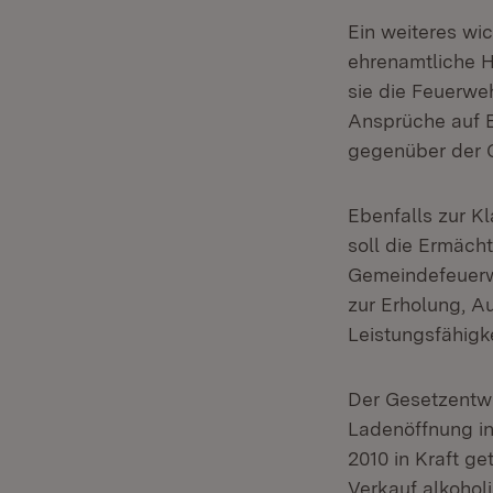
Ein weiteres wic
ehrenamtliche H
sie die Feuerwe
Ansprüche auf E
gegenüber der 
Ebenfalls zur K
soll die Ermäc
Gemeindefeuerwe
zur Erholung, A
Leistungsfähigk
Der Gesetzentwu
Ladenöffnung i
2010 in Kraft g
Verkauf alkohol