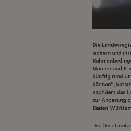
Die Landesregie
sichern und ihr
Rahmenbedingun
Männer und Frau
künftig rund um
können“, betont
nachdem das La
zur Änderung d
Baden-Württemb
Der Gesetzentwur