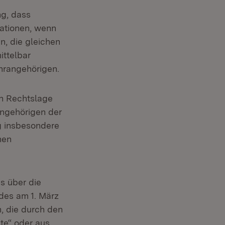
ng, dass
ationen, wenn
n, die gleichen
ittelbar
hrangehörigen.
en Rechtslage
ngehörigen der
ng insbesondere
hen
s über die
des am 1. März
n, die durch den
te“ oder aus