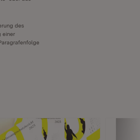
erung des
 einer
Paragrafenfolge