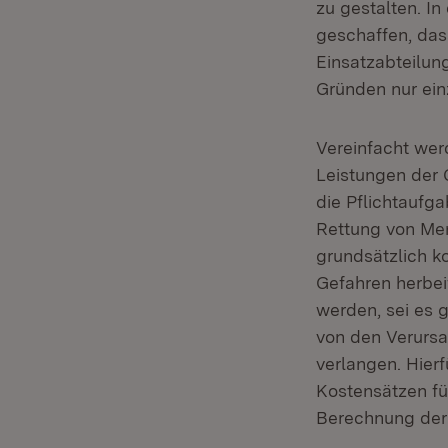
zu gestalten. I
geschaffen, das
Einsatzabteilung
Gründen nur ein
Vereinfacht we
Leistungen der 
die Pflichtaufg
Rettung von Men
grundsätzlich k
Gefahren herbei
werden, sei es g
von den Verurs
verlangen. Hier
Kostensätzen f
Berechnung der 