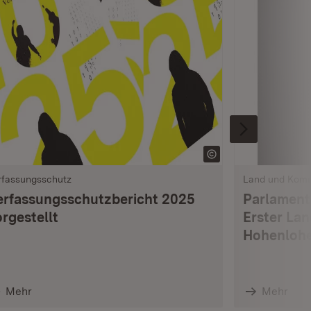
rfassungsschutz
Land und Kom
erfassungsschutzbericht 2025
Parlament
rgestellt
Erster La
Hohenlohe
Mehr
Mehr