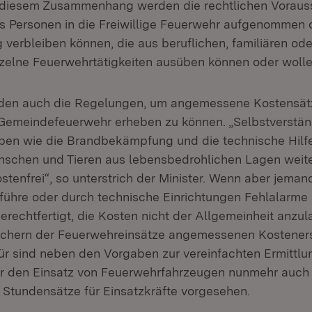
n diesem Zusammenhang werden die rechtlichen Voraus
s Personen in die Freiwillige Feuerwehr aufgenommen o
 verbleiben können, die aus beruflichen, familiären od
zelne Feuerwehrtätigkeiten ausüben können oder wolle
rden auch die Regelungen, um angemessene Kostensätz
Gemeindefeuerwehr erheben zu können. „Selbstverstän
aben wie die Brandbekämpfung und die technische Hilfe
schen und Tieren aus lebensbedrohlichen Lagen weite
ostenfrei“, so unterstrich der Minister. Wenn aber jema
führe oder durch technische Einrichtungen Fehlalarme
erechtfertigt, die Kosten nicht der Allgemeinheit anzul
achern der Feuerwehreinsätze angemessenen Kostener
für sind neben den Vorgaben zur vereinfachten Ermittlu
ür den Einsatz von Feuerwehrfahrzeugen nunmehr auch
Stundensätze für Einsatzkräfte vorgesehen.