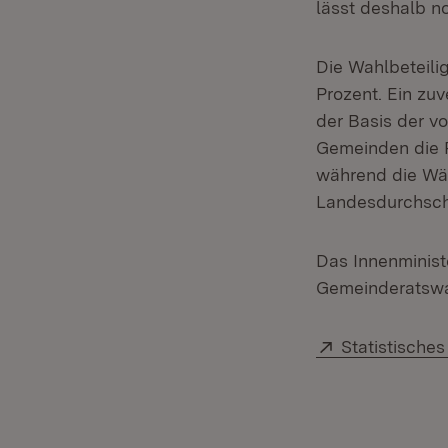
lässt deshalb n
Die Wahlbeteili
Prozent. Ein zu
der Basis der v
Gemeinden die P
während die Wäh
Landesdurchschn
Das Innenminist
Gemeinderatswah
Extern:
Statistisch