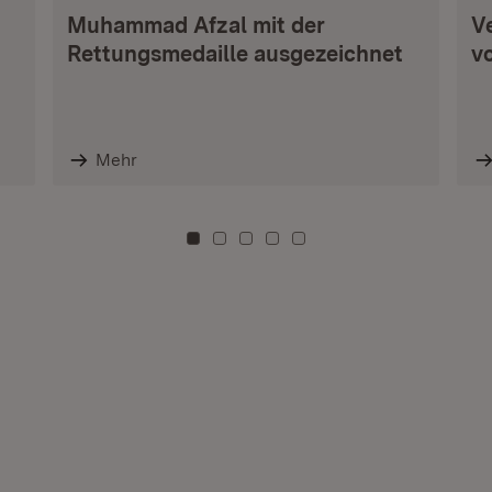
Muhammad Afzal mit der
V
Rettungsmedaille ausgezeichnet
vo
Mehr
Zu Kachel: 0
Zu Kachel: 3
Zu Kachel: 6
Zu Kachel: 9
Zu Kachel: 12