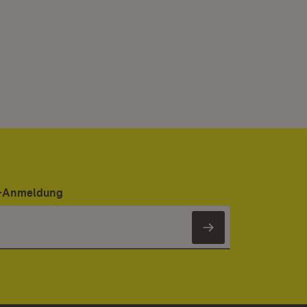
er-Anmeldung
Newsletter 