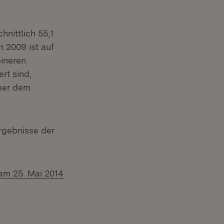
nittlich 55,1
n 2009 ist auf
eineren
rt sind,
ber dem
rgebnisse der
(Öffnet in neuem Fenster)
am 25. Mai 2014