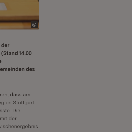
 der
(Stand 14.00
e
 Gemeinden des
hren, dass am
gion Stuttgart
ste. Die
mit der
wischenergebnis