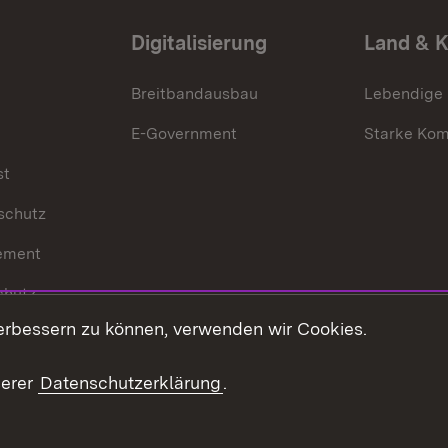
Digitalisierung
Land & 
Breitbandausbau
Lebendige
E-Government
Starke Ko
st
schutz
ement
chutz
erbessern zu können, verwenden wir Cookies.
echt
serer
Datenschutzerklärung
.