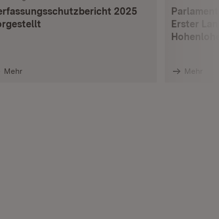
erfassungsschutzbericht 2025
Parlament
rgestellt
Erster La
Hohenlohe
Mehr
Mehr