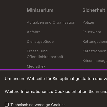
Ministerium
Sicherheit
Aufgaben und Organisation
Polizei
Anfahrt
Feuerwehr
Dienstgebäude
Rettungsdien
Presse- und
Katastrophen
Öffentlichkeitsarbeit
Krisenmanag
Mediathek
Verfassungss
Publikationen
Um unsere Webseite für Sie optimal gestalten und v
Datenschutz
Karriere
Glücksspielr
Weitere Informationen zu Cookies erhalten Sie in un
Waffenrecht
Technisch notwendige Cookies