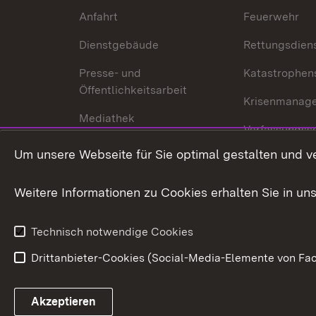
Anfahrt
Feuerwehr
Dienstgebäude
Rettungsdien
Presse- und
Katastrophen
Öffentlichkeitsarbeit
Krisenmanag
Mediathek
Verfassungss
Publikationen
Um unsere Webseite für Sie optimal gestalten und v
Datenschutz
Karriere
Glücksspielr
Weitere Informationen zu Cookies erhalten Sie in un
Waffenrecht
Technisch notwendige Cookies
Drittanbieter-Cookies (Social-Media-Elemente von Fac
Link zum Landesportal
Akzeptieren