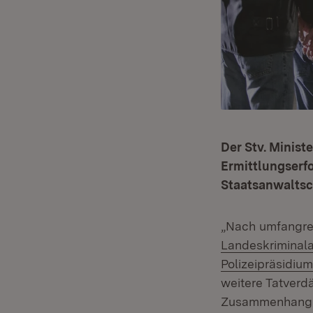
Der Stv. Minist
Ermittlungserf
Staatsanwaltsch
„Nach umfangrei
Landeskriminal
Polizeipräsidium
weitere Tatverd
Zusammenhang mi