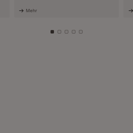
Mehr
Zu Kachel: 0
Zu Kachel: 3
Zu Kachel: 6
Zu Kachel: 9
Zu Kachel: 12