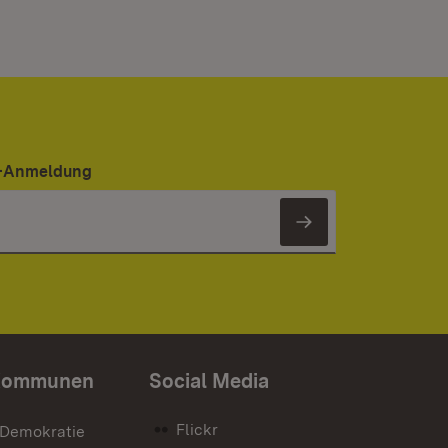
er-Anmeldung
Newsletter 
Kommunen
Social Media
Flickr
 Demokratie