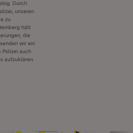
iebig. Durch
lizei, unseren
ge zu
ttemberg hält
ierungen, die
 senden wir ein
 Polizei auch
os aufzuklären.