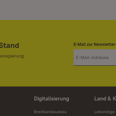
 Stand
E-Mail zur Newslett
esregierung.
Digitalisierung
Land & 
Breitbandausbau
Lebendige