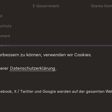
E-Government
Starke Ko
st
schutz
ement
chutz
erbessern zu können, verwenden wir Cookies.
echt
serer
Datenschutzerklärung
.
ebook, X / Twitter und Google werden auf der gesamten Webs
Kontakt
Datenschutz
Barrierefreiheit