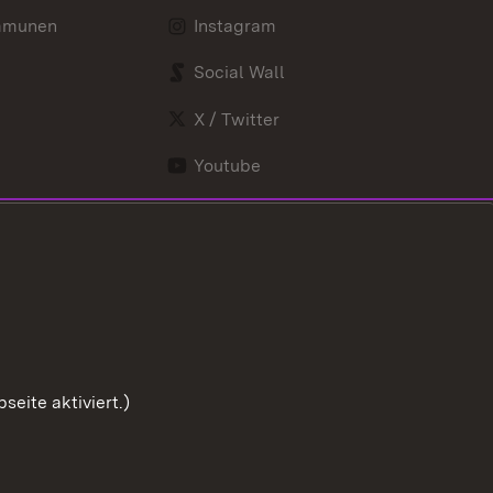
mmunen
Instagram
Social Wall
X / Twitter
Youtube
eite aktiviert.)
Zum Sei
Benutzungshinweise
Impressum
Cookies