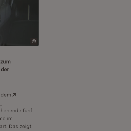
e zum
 der
Extern:
s dem
Extern:
henende fünf
hme im
t. Das zeigt: