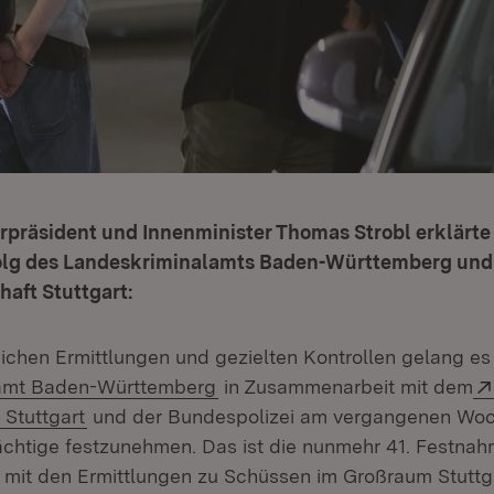
erpräsident und Innenminister Thomas Strobl erklärt
olg des Landeskriminalamts Baden-Württemberg und
aft Stuttgart:
chen Ermittlungen und gezielten Kontrollen gelang e
(Öffnet in neuem Fenster)
amt Baden-Württemberg
in Zusammenarbeit mit dem
(Öffnet in neuem Fenster)
 Stuttgart
und der Bundespolizei am vergangenen Woc
ächtige festzunehmen. Das ist die nunmehr 41. Festna
t den Ermittlungen zu Schüssen im Großraum Stuttgar