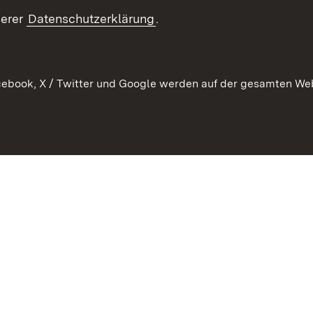
echt
serer
Datenschutzerklärung
.
ebook, X / Twitter und Google werden auf der gesamten Webs
Kontakt
Datenschutz
Barrierefreiheit