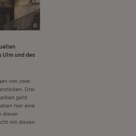
uellen
ms Ulm und des
gen von zwei
rsticken. Drei
arbeit geht
aben hier eine
 dieser
icht mit diesen