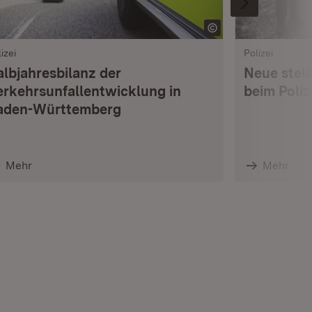
izei
Polizei
albjahresbilanz der
Neue stell
erkehrsunfallentwicklung in
beim Poli
aden-Württemberg
Mehr
Mehr