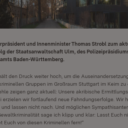
erpräsident und Innenminister Thomas Strobl zum akt
lg der Staatsanwaltschaft Ulm, des Polizeipräsidiu
lamts Baden-Württemberg.
 hält den Druck weiter hoch, um die Auseinandersetzun
 kriminellen Gruppen im Großraum Stuttgart im Keim zu e
ehle zeigen ganz aktuell: Unsere akribische Ermittlungs
i erzielen wir fortlaufend neue Fahndungserfolge. Wir h
und lassen nicht nach. Und möglichen Sympathisanten
ewaltkriminalität sage ich klipp und klar: Lasst Euch n
et Euch von diesen Kriminellen fern!“