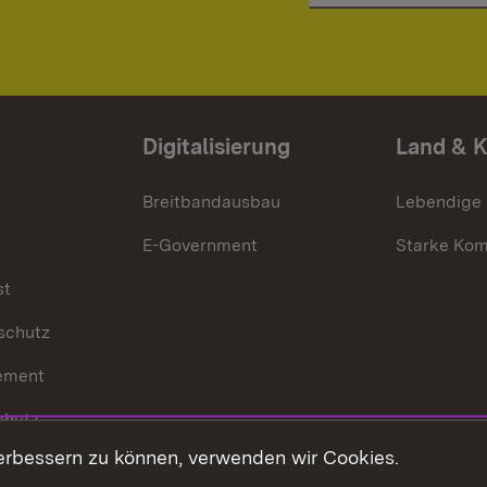
Digitalisierung
Land & 
Breitbandausbau
Lebendige
E-Government
Starke Ko
st
schutz
ement
chutz
erbessern zu können, verwenden wir Cookies.