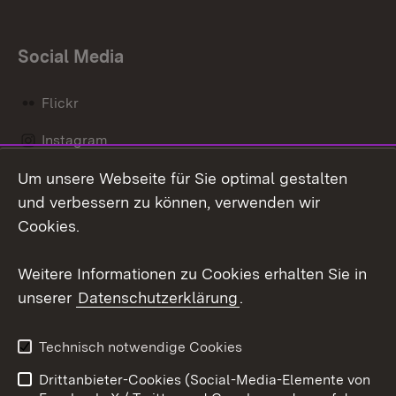
Social Media
Flickr
Instagram
Um unsere Webseite für Sie optimal gestalten
Social Wall
und verbessern zu können, verwenden wir
X / Twitter
Cookies.
Youtube
Weitere Informationen zu Cookies erhalten Sie in
unserer
Datenschutzerklärung
.
Zum 
Kontakt
Datenschutz
Technisch notwendige Cookies
Barrierefreiheit
Benutzungshinweise
Drittanbieter-Cookies (Social-Media-Elemente von
Impressum
Cookies