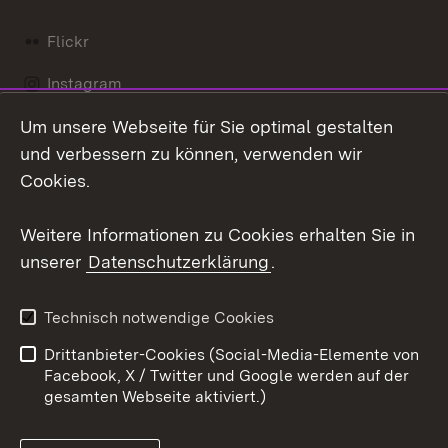
Flickr
Instagram
Um unsere Webseite für Sie optimal gestalten
Social Wall
und verbessern zu können, verwenden wir
X / Twitter
Cookies.
Youtube
Weitere Informationen zu Cookies erhalten Sie in
unserer
Datenschutzerklärung
.
Zum 
Kontakt
Datenschutz
Technisch notwendige Cookies
Barrierefreiheit
Benutzungshinweise
Drittanbieter-Cookies (Social-Media-Elemente von
Impressum
Cookies
Facebook, X / Twitter und Google werden auf der
gesamten Webseite aktiviert.)