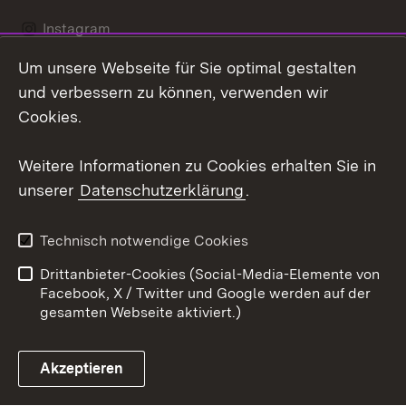
Instagram
Um unsere Webseite für Sie optimal gestalten
Social Wall
und verbessern zu können, verwenden wir
X / Twitter
Cookies.
Youtube
Weitere Informationen zu Cookies erhalten Sie in
unserer
Datenschutzerklärung
.
Zum 
Kontakt
Datenschutz
Technisch notwendige Cookies
Barrierefreiheit
Benutzungshinweise
Drittanbieter-Cookies (Social-Media-Elemente von
Impressum
Cookies
Facebook, X / Twitter und Google werden auf der
gesamten Webseite aktiviert.)
Akzeptieren
Link zum Landesportal