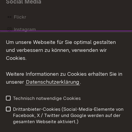
Social Media
Flickr
Instagram
Um unsere Webseite für Sie optimal gestalten
Social Wall
und verbessern zu können, verwenden wir
X / Twitter
Cookies.
Youtube
Weitere Informationen zu Cookies erhalten Sie in
unserer
Datenschutzerklärung
.
Zum 
Kontakt
Datenschutz
Technisch notwendige Cookies
Barrierefreiheit
Benutzungshinweise
Drittanbieter-Cookies (Social-Media-Elemente von
Impressum
Cookies
Facebook, X / Twitter und Google werden auf der
gesamten Webseite aktiviert.)