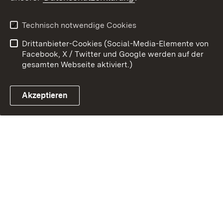
Technisch notwendige Cookies
Drittanbieter-Cookies (Social-Media-Elemente von
Facebook, X / Twitter und Google werden auf der
gesamten Webseite aktiviert.)
Akzeptieren
Immer auf dem neuesten Stand
Abonnieren Sie den Newsletter der
Landesregierung.
E-Mail zur Newsletter-Anmeldung