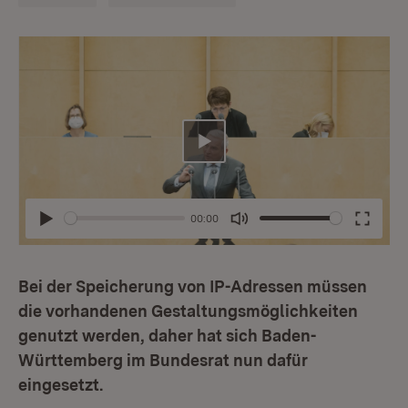
Abspielen
00:00
Abspielen
Mute
Enter
fullsc
Bei der Speicherung von IP-Adressen müssen
die vorhandenen Gestaltungsmöglichkeiten
genutzt werden, daher hat sich Baden-
Württemberg im Bundesrat nun dafür
eingesetzt.