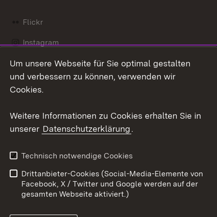
Flickr
Instagram
Um unsere Webseite für Sie optimal gestalten
Social Wall
und verbessern zu können, verwenden wir
X / Twitter
Cookies.
Youtube
Weitere Informationen zu Cookies erhalten Sie in
unserer
Datenschutzerklärung
.
Zum 
Kontakt
Datenschutz
Technisch notwendige Cookies
Barrierefreiheit
Benutzungshinweise
Drittanbieter-Cookies (Social-Media-Elemente von
Impressum
Cookies
Facebook, X / Twitter und Google werden auf der
gesamten Webseite aktiviert.)