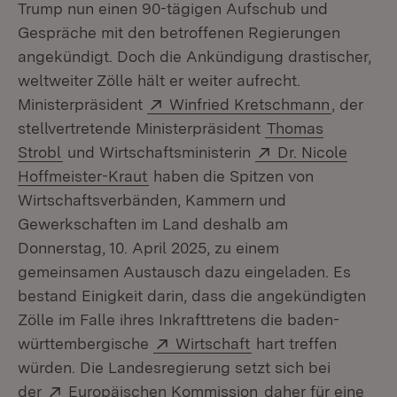
Trump nun einen 90-tägigen Aufschub und
Gespräche mit den betroffenen Regierungen
angekündigt. Doch die Ankündigung drastischer,
weltweiter Zölle hält er weiter aufrecht.
Extern:
(Öffnet i
Ministerpräsident
Winfried Kretschmann
, der
stellvertretende Ministerpräsident
Thomas
Extern:
Strobl
und Wirtschaftsministerin
Dr. Nicole
(Öffnet in neuem Fenster)
Hoffmeister-Kraut
haben die Spitzen von
Wirtschaftsverbänden, Kammern und
Gewerkschaften im Land deshalb am
Donnerstag, 10. April 2025, zu einem
gemeinsamen Austausch dazu eingeladen. Es
bestand Einigkeit darin, dass die angekündigten
Zölle im Falle ihres Inkrafttretens die baden-
Extern:
(Öffnet in neuem Fe
württembergische
Wirtschaft
hart treffen
würden. Die Landesregierung setzt sich bei
Extern:
(Öffnet in neuem F
der
Europäischen Kommission
daher für eine