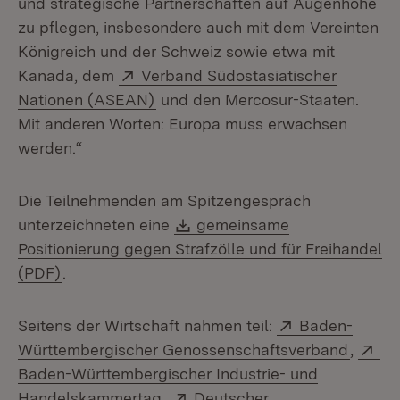
und strategische Partnerschaften auf Augenhöhe
zu pflegen, insbesondere auch mit dem Vereinten
Königreich und der Schweiz sowie etwa mit
Extern:
Kanada, dem
Verband Südostasiatischer
(Öffnet in neuem Fenster)
Nationen (ASEAN)
und den Mercosur-Staaten.
Mit anderen Worten: Europa muss erwachsen
werden.“
Die Teilnehmenden am Spitzengespräch
Download:
unterzeichneten eine
gemeinsame
Positionierung gegen Strafzölle und für Freihandel
(Öffnet in neuem Fenster)
(PDF)
.
Extern:
Seitens der Wirtschaft nahmen teil:
Baden-
(Öffne
Ex
Württembergischer Genossenschaftsverband
,
Baden-Württembergischer Industrie- und
(Öffnet in neuem Fenster)
Extern:
Handelskammertag
,
Deutscher