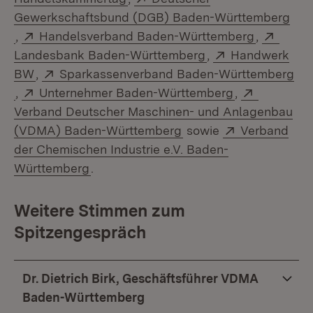
Gewerkschaftsbund (DGB) Baden-Württemberg
(Öffnet in neuem Fenster)
Extern:
(Öffnet i
Exter
,
Handelsverband Baden-Württemberg
,
(Öffnet in neuem F
Extern:
Landesbank Baden-Württemberg
,
Handwerk
(Öffnet in neuem Fenster)
Extern:
BW
,
Sparkassenverband Baden-Württemberg
(Öffnet in neuem Fenster)
Extern:
(Öffnet in ne
Extern:
,
Unternehmer Baden-Württemberg
,
Verband Deutscher Maschinen- und Anlagenbau
(Öffnet in neuem Fenst
Extern:
(VDMA) Baden-Württemberg
sowie
Verband
der Chemischen Industrie e.V. Baden-
(Öffnet in neuem Fenster)
Württemberg
.
Weitere Stimmen zum
Spitzengespräch
Dr. Dietrich Birk, Geschäftsführer VDMA
Baden-Württemberg