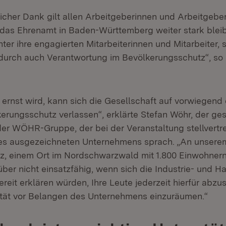
icher Dank gilt allen Arbeitgeberinnen und Arbeitgeber
 das Ehrenamt in Baden-Württemberg weiter stark bleibt
inter ihre engagierten Mitarbeiterinnen und Mitarbeiter,
urch auch Verantwortung im Bevölkerungsschutz“, so 
ernst wird, kann sich die Gesellschaft auf vorwiegend
kerungsschutz verlassen“, erklärte Stefan Wöhr, der ge
der WÖHR-Gruppe, der bei der Veranstaltung stellvertr
nes ausgezeichneten Unternehmens sprach. „An unsere
z, einem Ort im Nordschwarzwald mit 1.800 Einwohnern
ber nicht einsatzfähig, wenn sich die Industrie- und 
ereit erklären würden, Ihre Leute jederzeit hierfür abz
orität vor Belangen des Unternehmens einzuräumen.“