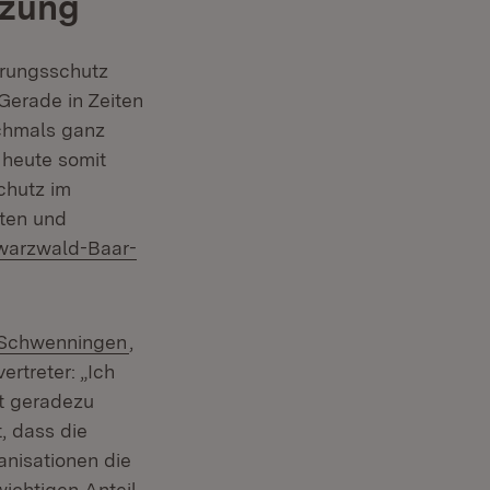
tzung
erungsschutz
Gerade in Zeiten
ochmals ganz
 heute somit
chutz im
tten und
hwarzwald-Baar-
(Öffnet in neuem Fenster)
n-Schwenningen
,
rtreter: „Ich
t geradezu
, dass die
anisationen die
ichtigen Anteil