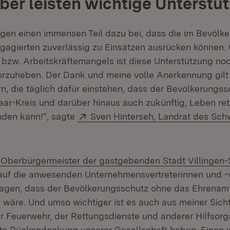
ber leisten wichtige Unterstü
agen einen immensen Teil dazu bei, dass die im Bevölk
gagierten zuverlässig zu Einsätzen ausrücken können. 
 bzw. Arbeitskräftemangels ist diese Unterstützung n
rzuheben. Der Dank und meine volle Anerkennung gilt
n, die täglich dafür einstehen, dass der Bevölkerungss
r-Kreis und darüber hinaus auch zukünftig, Leben re
Extern:
den kann!“, sagte
Sven Hinterseh, Landrat des Sc
in neuem Fenster)
 Oberbürgermeister der gastgebenden Stadt Villinge
 auf die anwesenden Unternehmensvertreterinnen und -ve
sagen, dass der Bevölkerungsschutz ohne das Ehrenam
wäre. Und umso wichtiger ist es auch aus meiner Sicht
er Feuerwehr, der Rettungsdienste und anderer Hilfsorg
e Rückendeckung unserer Gesellschaft haben. Einen w