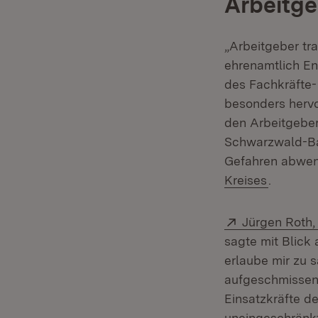
Arbeitge
„Arbeitgeber tr
ehrenamtlich En
des Fachkräfte-
besonders hervo
den Arbeitgeber
Schwarzwald-Baa
Gefahren abwen
(Öffnet 
Kreises
.
Extern:
Jürgen Roth,
sagte mit Blick
erlaube mir zu 
aufgeschmissen 
Einsatzkräfte d
uneingeschränkt