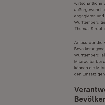
wirtschaftliche 
außergewöhnlich
engagieren und 
Württemberg tief
Thomas Strobl
a
Anlass war die 
Bevölkerungssc
Württemberg jäh
Mitarbeiter bei
können die Mitar
den Einsatz geh
Verantw
Bevölke