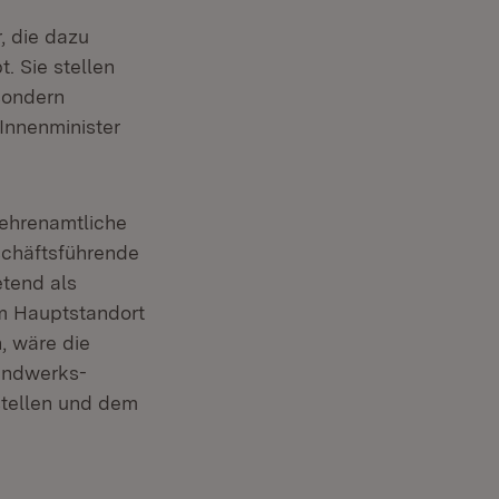
, die dazu
. Sie stellen
 sondern
Innenminister
 ehrenamtliche
schäftsführende
etend als
m Hauptstandort
, wäre die
Handwerks-
ustellen und dem