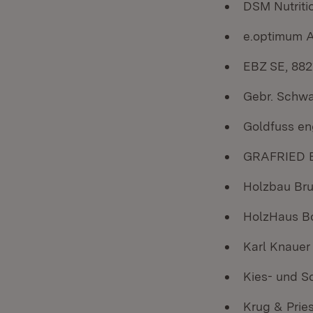
DSM Nutrit
e.optimum 
EBZ SE, 88
Gebr. Schwa
Goldfuss en
GRAFRIED B
Holzbau Br
HolzHaus B
Karl Knauer
Kies- und S
Krug & Prie