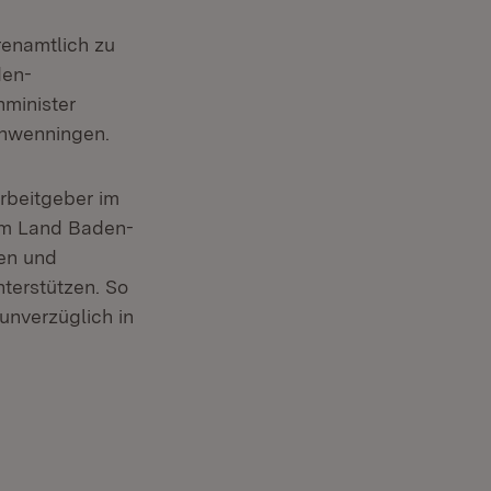
renamtlich zu
den-
nminister
chwenningen.
rbeitgeber im
om Land Baden-
nen und
terstützen. So
unverzüglich in