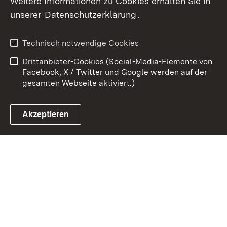
Weitere Informationen zu Cookies erhalten Sie in
unserer
Datenschutzerklärung
.
Zum 
Kontakt
Datenschutz
Technisch notwendige Cookies
Barrierefreiheit
Benutzungshinweise
Drittanbieter-Cookies (Social-Media-Elemente von
Impressum
Cookies
Facebook, X / Twitter und Google werden auf der
gesamten Webseite aktiviert.)
Akzeptieren
Link zum Landesportal