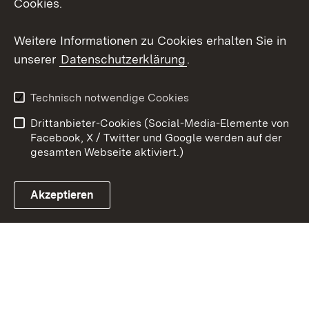
Cookies.
Youtube
Weitere Informationen zu Cookies erhalten Sie in
unserer
Datenschutzerklärung
.
Zum 
Kontakt
Datenschutz
Technisch notwendige Cookies
Barrierefreiheit
Benutzungshinweise
Drittanbieter-Cookies (Social-Media-Elemente von
Impressum
Cookies
Facebook, X / Twitter und Google werden auf der
gesamten Webseite aktiviert.)
Akzeptieren
Link zum Landesportal