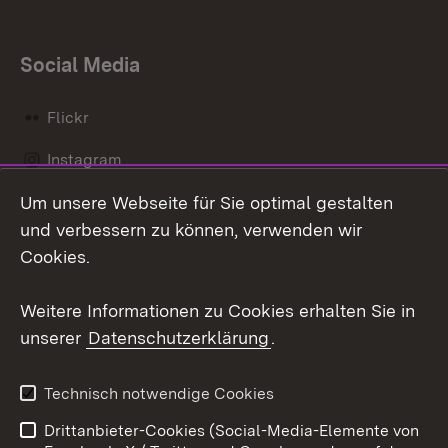
Social Media
Flickr
Instagram
Um unsere Webseite für Sie optimal gestalten
Social Wall
und verbessern zu können, verwenden wir
X / Twitter
Cookies.
Youtube
Weitere Informationen zu Cookies erhalten Sie in
unserer
Datenschutzerklärung
.
Zum 
Kontakt
Datenschutz
Technisch notwendige Cookies
Barrierefreiheit
Benutzungshinweise
Drittanbieter-Cookies (Social-Media-Elemente von
Impressum
Cookies