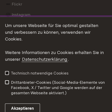
Flickr
Instagram
Um unsere Webseite für Sie optimal gestalten
Social Wall
und verbessern zu können, verwenden wir
X / Twitter
Cookies.
Youtube
Weitere Informationen zu Cookies erhalten Sie in
unserer
Datenschutzerklärung
.
Zum 
Kontakt
Datenschutz
Technisch notwendige Cookies
Barrierefreiheit
Benutzungshinweise
Drittanbieter-Cookies (Social-Media-Elemente von
Impressum
Cookies
Facebook, X / Twitter und Google werden auf der
gesamten Webseite aktiviert.)
Akzeptieren
Link zum Landesportal