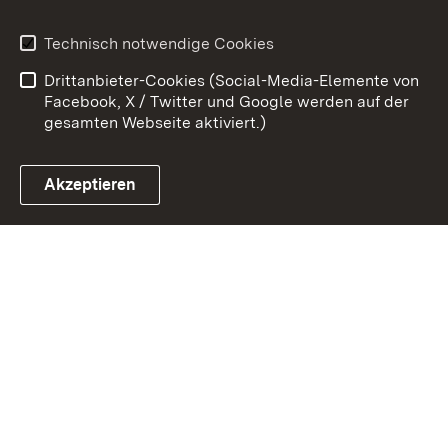
Kontakt
Datenschutz
Technisch notwendige Cookies
Barrierefreiheit
Benutzungshinweise
Drittanbieter-Cookies (Social-Media-Elemente von
Impressum
Cookies
Facebook, X / Twitter und Google werden auf der
gesamten Webseite aktiviert.)
Akzeptieren
Link zum Landesportal