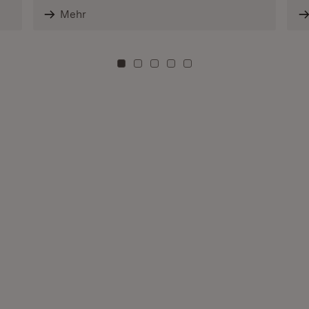
Mehr
Zu Kachel: 0
Zu Kachel: 3
Zu Kachel: 6
Zu Kachel: 9
Zu Kachel: 12