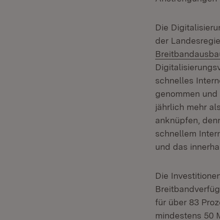
Die Digitalisier
der Landesregier
Breitbandausba
Digitalisierungs
schnelles Intern
genommen und fa
jährlich mehr al
anknüpfen, denn 
schnellem Inter
und das innerhal
Die Investitione
Breitbandverfüg
für über 83 Pro
mindestens 50 M