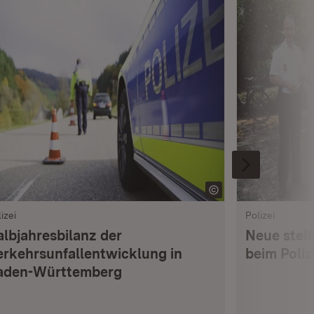
izei
Polizei
albjahresbilanz der
Neue stell
erkehrsunfallentwicklung in
beim Poli
aden-Württemberg