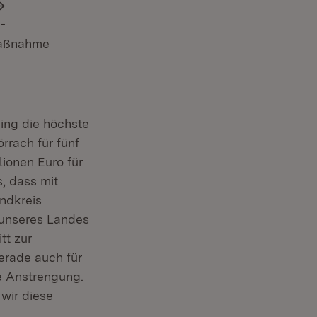
-
rmaßnahme
ing die höchste
rach für fünf
lionen Euro für
, dass mit
ndkreis
 unseres Landes
tt zur
erade auch für
e Anstrengung.
 wir diese