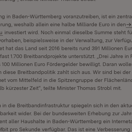
ung in Baden-Württemberg voranzutreiben, ist ein zentr
ung, weshalb allein eine halbe Milliarde Euro in den
u
investiert wird. Noch einmal dieselbe Summe steht fü
vorhaben, beispielsweise in der Verwaltung, zur Verfüg
et hat das Land seit 2016 bereits rund 391 Millionen Eu
st 1.700 Breitbandprojekte unterstützt. „Drei Jahre in
s 100 Millionen Euro Fördergelder bewilligt. Daran woll
diese Breitbandpolitik zahlt sich aus. Wir sind bei de
net vom Mittelfeld in die Spitzengruppe der Flächenlän
b kürzester Zeit“, teilte Minister Thomas Strobl mit.
n in die Breitbandinfrastruktur spiegeln sich in den akt
barkeit wider. Bei der bundesweiten Erhebung zur Jahre
zent aller Haushalte in Baden-Württemberg ein Internet
bit pro Sekunde verfügbar. Das ist eine Verbesserung 