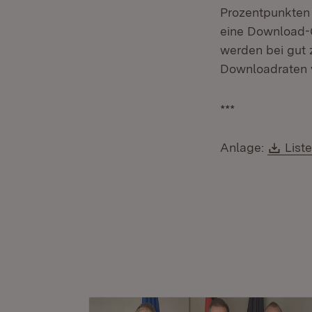
Prozentpunkten 
eine Download-
werden bei gut z
Downloadraten v
***
Down
Anlage:
List