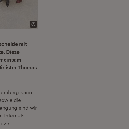
scheide mit
e. Diese
Gemeinsam
Minister Thomas
ttemberg kann
sowie die
rengung sind wir
 Internets
ätze,