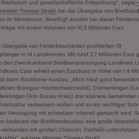
s Wachstum und gesellschaftliche Entwicklung“, sagte
minister Thomas Strobl
bei der Übergabe von Breitband
n im Ministerium. Bewilligt wurden bei dieser Förde
träge mit einem Volumen von 10,3 Millionen Euro.
n Übergabe von Förderbescheiden profitierten 19
nger in 14 Landkreisen. Mit rund 2,7 Millionen Euro g
 den Zweckverband Breitbandversorgung Landkreis Lör
ndkreis Calw erhielt einen Zuschuss in Höhe von 1,4 Mil
te beim Backbone-Ausbau. „Mich freut ganz besonders
dkreis Breisgau-Hochschwarzwald), Dürmentingen (La
erklingen (Alb-Donau-Kreis) drei kleinere Gemeinden
frastruktur verbessern wollen und so ein wichtiger Schri
n Versorgung mit schnellem Internet gemacht wird. G
n bedeutet der Breitbandausbau eine große finanziell
ich verbunden mit großen Chancen. Deshalb unterstützen
äftig“, erklärte Minister Thomas Strobl.