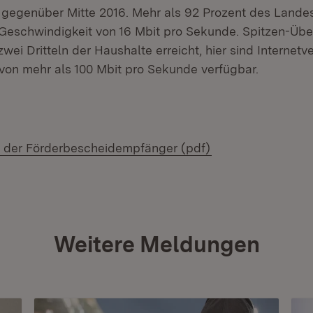
gegenüber Mitte 2016. Mehr als 92 Prozent des Lande
Geschwindigkeit von 16 Mbit pro Sekunde. Spitzen-Üb
wei Dritteln der Haushalte erreicht, hier sind Internet
on mehr als 100 Mbit pro Sekunde verfügbar.
load:
(Öffnet in neuem 
e der Förderbescheidempfänger (pdf)
Weitere Meldungen