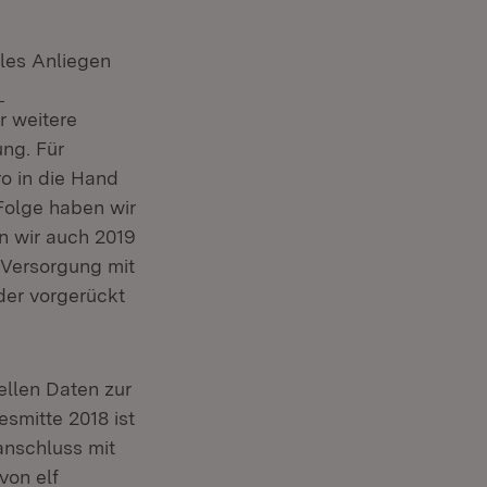
ales Anliegen
r weitere
ung. Für
ro in die Hand
 Folge haben wir
en wir auch 2019
r Versorgung mit
der vorgerückt
uellen Daten zur
smitte 2018 ist
anschluss mit
von elf