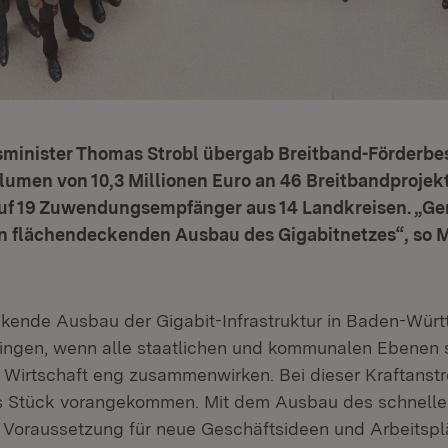
gsminister Thomas Strobl übergab Breitband-Förderbe
umen von 10,3 Millionen Euro an 46 Breitbandprojekt
 auf 19 Zuwendungsempfänger aus 14 Landkreisen. „
en flächendeckenden Ausbau des Gigabitnetzes“, so 
kende Ausbau der Gigabit-Infrastruktur in Baden-Wür
lingen, wenn alle staatlichen und kommunalen Ebenen 
 Wirtschaft eng zusammenwirken. Bei dieser Kraftanst
s Stück vorangekommen. Mit dem Ausbau des schnellen
e Voraussetzung für neue Geschäftsideen und Arbeitspl