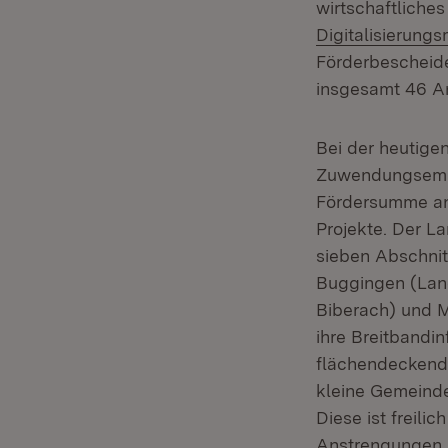
wirtschaftliche
Digitalisierungs
Förderbescheide
insgesamt 46 An
Bei der heutige
Zuwendungsempfä
Fördersumme an
Projekte. Der La
sieben Abschnit
Buggingen (Lan
Biberach) und M
ihre Breitbandin
flächendeckende
kleine Gemeinde
Diese ist freil
Anstrengungen kr