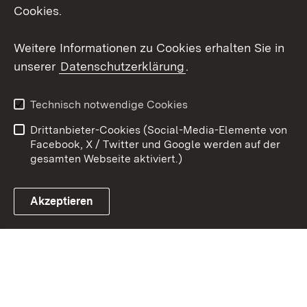
X / Twitter
Cookies.
Youtube
Weitere Informationen zu Cookies erhalten Sie in
unserer
Datenschutzerklärung
.
Zum 
Kontakt
Datenschutz
Technisch notwendige Cookies
Barrierefreiheit
Benutzungshinweise
Drittanbieter-Cookies (Social-Media-Elemente von
Impressum
Cookies
Facebook, X / Twitter und Google werden auf der
gesamten Webseite aktiviert.)
Akzeptieren
Link zum Landesportal