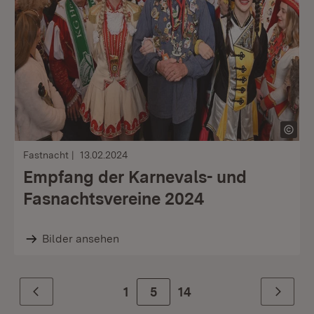
Fastnacht
13.02.2024
Empfang der Karnevals- und
Fasnachtsvereine 2024
Bilder ansehen
1
Zur Seite
5
14
Zurück
Weiter