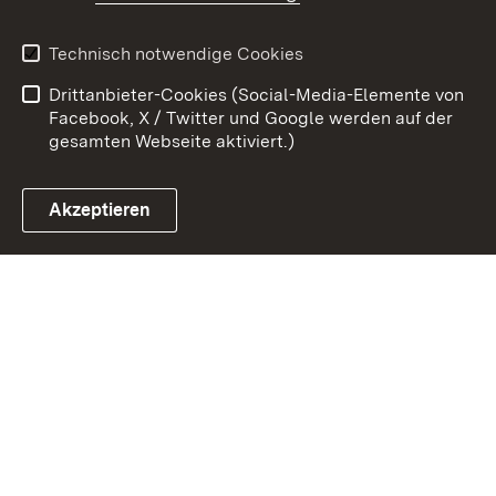
Kontakt
Datenschutz
Technisch notwendige Cookies
Barrierefreiheit
Benutzungshinweise
Drittanbieter-Cookies (Social-Media-Elemente von
Impressum
Cookies
Facebook, X / Twitter und Google werden auf der
gesamten Webseite aktiviert.)
Akzeptieren
Link zum Landesportal