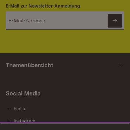
E-Mail zur Newsletter-Anmeldung
News
Themenübersicht
Social Media
Flickr
Instagram