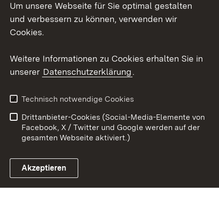
Um unsere Webseite für Sie optimal gestalten
Social Wall
und verbessern zu können, verwenden wir
X / Twitter
Cookies.
Youtube
Weitere Informationen zu Cookies erhalten Sie in
unserer
Datenschutzerklärung
.
Zum 
Kontakt
Datenschutz
Technisch notwendige Cookies
Barrierefreiheit
Benutzungshinweise
Drittanbieter-Cookies (Social-Media-Elemente von
Impressum
Cookies
Facebook, X / Twitter und Google werden auf der
gesamten Webseite aktiviert.)
Akzeptieren
Link zum Landesportal