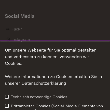
Social Media
Flickr
Instagram
Um unsere Webseite für Sie optimal gestalten
Social Wall
und verbessern zu können, verwenden wir
X / Twitter
Cookies.
Youtube
Weitere Informationen zu Cookies erhalten Sie in
unserer
Datenschutzerklärung
.
Zum 
Kontakt
Datenschutz
Technisch notwendige Cookies
Barrierefreiheit
Benutzungshinweise
Drittanbieter-Cookies (Social-Media-Elemente von
Impressum
Cookies