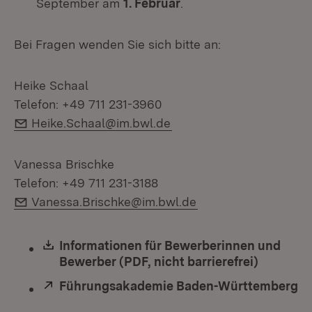
September am
1. Februar
.
Bei Fragen wenden Sie sich bitte an:
Heike Schaal
Telefon: +49 711 231-3960
E-Mail:
Heike.Schaal@im.bwl.de
Vanessa Brischke
Telefon: +49 711 231-3188
E-Mail:
Vanessa.Brischke@im.bwl.de
Download:
Informationen für Bewerberinnen und
Bewerber (PDF, nicht barrierefrei)
(Öffnet 
Extern:
Führungsakademie Baden-Württemberg
(Ö