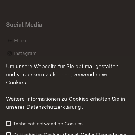
Social Media
Flickr
Instagram
Um unsere Webseite für Sie optimal gestalten
Social Wall
und verbessern zu können, verwenden wir
X / Twitter
Cookies.
Youtube
Weitere Informationen zu Cookies erhalten Sie in
unserer
Datenschutzerklärung
.
Zum 
Kontakt
Datenschutz
Technisch notwendige Cookies
Barrierefreiheit
Benutzungshinweise
Drittanbieter-Cookies (Social-Media-Elemente von