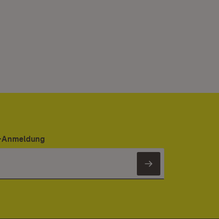
er-Anmeldung
Newsletter 