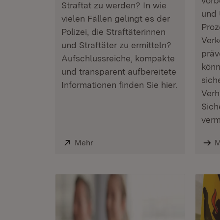
vorb
Straftat zu werden? In wie
und 
vielen Fällen gelingt es der
Proz
Polizei, die Straftäterinnen
Verk
und Straftäter zu ermitteln?
präv
Aufschlussreiche, kompakte
könn
und transparent aufbereitete
sich
Informationen finden Sie hier.
Verh
Sich
verm
Extern:
Mehr
(Öffnet in neuem Fenster)
M