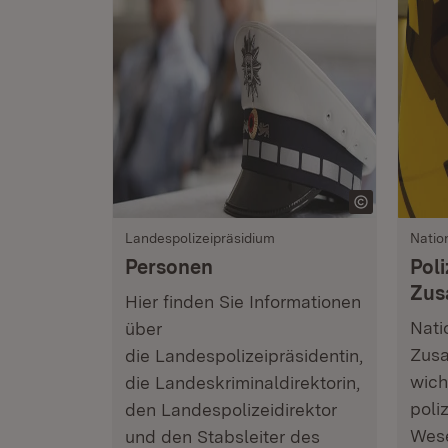
Landespolizeipräsidium
Natio
Personen
Poli
Zus
Hier finden Sie Informationen
Nati
über
Zusa
die Landespolizeipräsidentin,
wich
die Landeskriminaldirektorin,
poli
den Landespolizeidirektor
Wese
und den Stabsleiter des