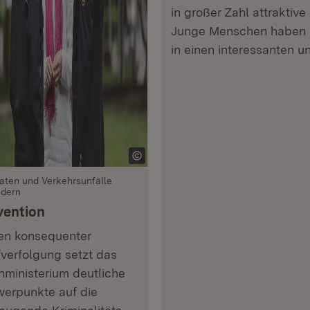
in großer Zahl attraktiv
Junge Menschen haben d
in einen interessanten un
taten und Verkehrsunfälle
ndern
vention
n konsequenter
fverfolgung setzt das
nministerium deutliche
erpunkte auf die