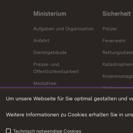
Ministerium
Sicherheit
Aufgaben und Organisation
Polizei
Anfahrt
Feuerwehr
Dienstgebäude
Rettungsdien
Presse- und
Katastrophen
Öffentlichkeitsarbeit
Krisenmanag
Mediathek
Verfassungss
Publikationen
Um unsere Webseite für Sie optimal gestalten und v
Datenschutz
Karriere
Glücksspielr
Weitere Informationen zu Cookies erhalten Sie in un
Waffenrecht
Technisch notwendige Cookies