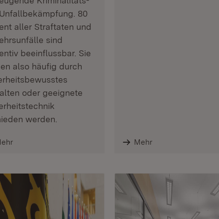
eugende Kriminalitäts-
Unfallbekämpfung. 80
ent aller Straftaten und
ehrsunfälle sind
entiv beeinflussbar. Sie
en also häufig durch
erheitsbewusstes
alten oder geeignete
erheitstechnik
ieden werden.
ehr
Mehr