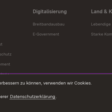
Digitalisierung
Land & 
Breitbandausbau
Lebendige
E-Government
Starke Ko
st
schutz
ement
chutz
erbessern zu können, verwenden wir Cookies.
echt
serer
Datenschutzerklärung
.