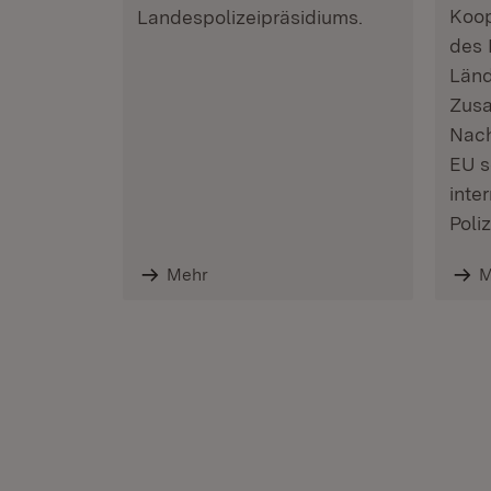
Koop
Landespolizeipräsidiums.
des 
Länd
Zusa
Nach
EU s
inte
Poli
Mehr
M